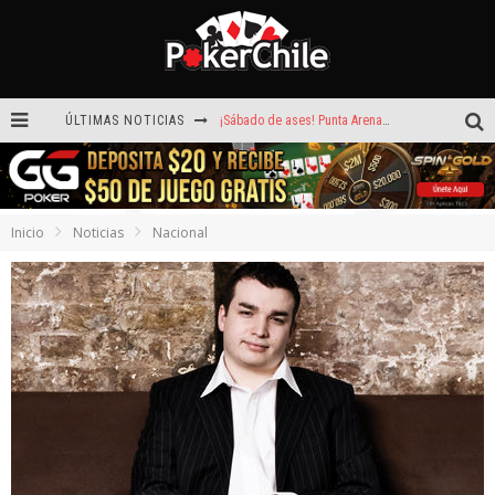
ÚLTIMAS NOTICIAS
¡Sábado de ases! Punta Arenas y Valdivia repartieron más de $3,8 millones
ROAD TO CLSOP Puerto Plata, satélite a Main Event.
Carlos Faúndez aceleró hasta la victoria en el Turbo de Dreams Temuco
Inicio
Noticias
Nacional
Reef Poker: la próxima plataforma de póker que puede llevar tu voz
Hoy camiseta Firmada por Arturo Vidal gratis en GGPoker
La generación dorada de 2011: el año en que Chile conquistó el póker internacional