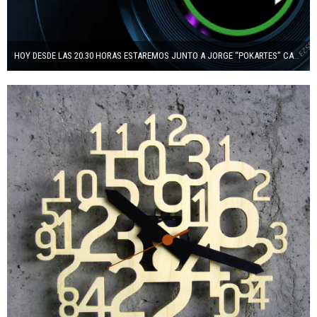
HOY DESDE LAS 20.30 HORAS ESTAREMOS JUNTO A JORGE “POKARTES” CARTES EN PRENSA POKER HANGOUT