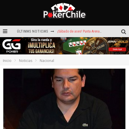
ÚLTIMAS NOTICIAS
¡Sábado de ases! Punta Arenas y Valdivia repartieron más de $3,8 millones
ROAD TO CLSOP Puerto Plata, satélite a Main Event.
Carlos Faúndez aceleró hasta la victoria en el Turbo de Dreams Temuco
Inicio
Noticias
Nacional
Reef Poker: la próxima plataforma de póker que puede llevar tu voz
Hoy camiseta Firmada por Arturo Vidal gratis en GGPoker
La generación dorada de 2011: el año en que Chile conquistó el póker internacional