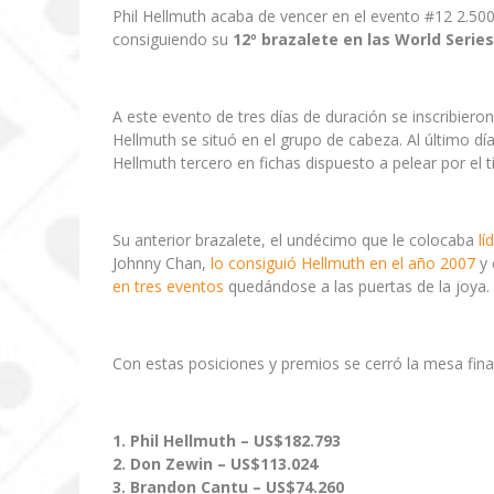
Phil Hellmuth acaba de vencer en el evento #12 2.50
consiguiendo su
12º brazalete en las World Serie
A este evento de tres días de duración se inscribiero
Hellmuth se situó en el grupo de cabeza. Al último d
Hellmuth tercero en fichas dispuesto a pelear por el tí
Su anterior brazalete, el undécimo que le colocaba
lí
Johnny Chan,
lo consiguió Hellmuth en el año 2007
y 
en tres eventos
quedándose a las puertas de la joya.
Con estas posiciones y premios se cerró la mesa fina
1. Phil Hellmuth – US$182.793
2. Don Zewin
– US$
113.024
3. Brandon Cantu
– US$
74.260