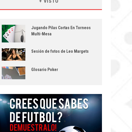
+ VISTO
Jugando Pilas Cortas En Torneos
Multi-Mesa
Sesión de fotos de Leo Margets
Glosario Poker