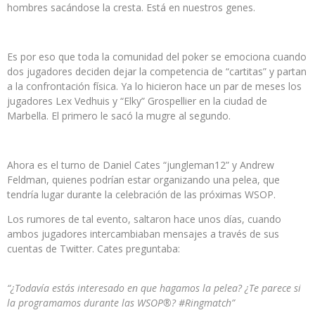
hombres sacándose la cresta. Está en nuestros genes.
Es por eso que toda la comunidad del poker se emociona cuando
dos jugadores deciden dejar la competencia de “cartitas” y partan
a la confrontación física. Ya lo hicieron hace un par de meses los
jugadores Lex Vedhuis y “Elky” Grospellier en la ciudad de
Marbella. El primero le sacó la mugre al segundo.
Ahora es el turno de Daniel Cates “jungleman12” y Andrew
Feldman, quienes podrían estar organizando una pelea, que
tendría lugar durante la celebración de las próximas WSOP.
Los rumores de tal evento, saltaron hace unos días, cuando
ambos jugadores intercambiaban mensajes a través de sus
cuentas de Twitter. Cates preguntaba:
“¿Todavía estás interesado en que hagamos la pelea? ¿Te parece si
la programamos durante las WSOP®? #Ringmatch”