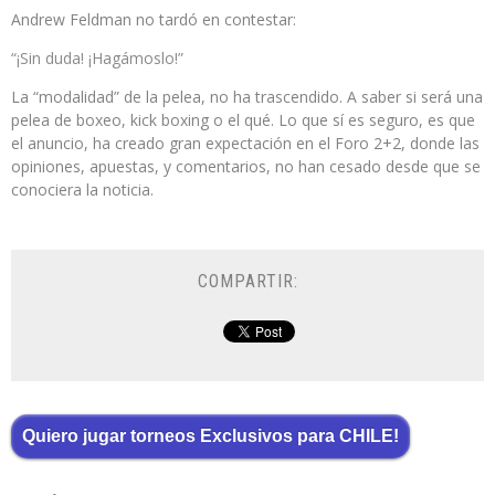
Andrew Feldman no tardó en contestar:
“¡Sin duda! ¡Hagámoslo!”
La “modalidad” de la pelea, no ha trascendido. A saber si será una
pelea de boxeo, kick boxing o el qué. Lo que sí es seguro, es que
el anuncio, ha creado gran expectación en el Foro 2+2, donde las
opiniones, apuestas, y comentarios, no han cesado desde que se
conociera la noticia.
COMPARTIR:
Quiero jugar torneos Exclusivos para CHILE!