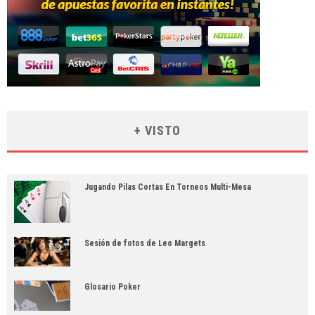
+ VISTO
Jugando Pilas Cortas En Torneos Multi-Mesa
Sesión de fotos de Leo Margets
Glosario Poker