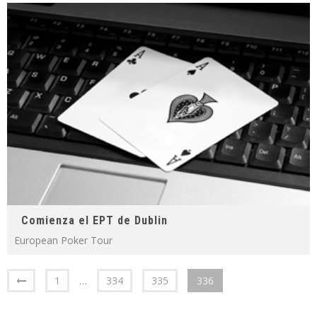
Comienza el EPT de Dublin
European Poker Tour
1
…
334
335
336