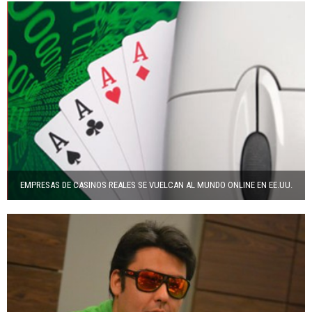
EMPRESAS DE CASINOS REALES SE VUELCAN AL MUNDO ONLINE EN EE.UU.