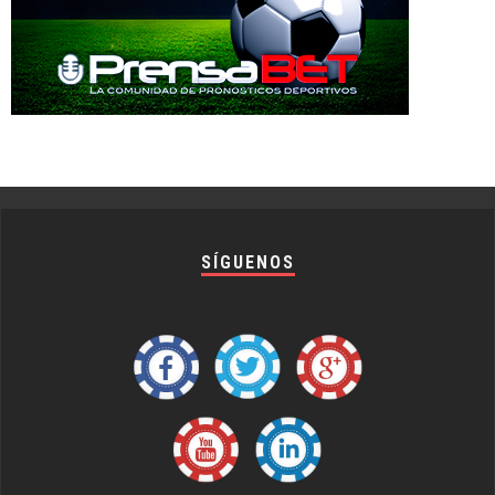
SÍGUENOS