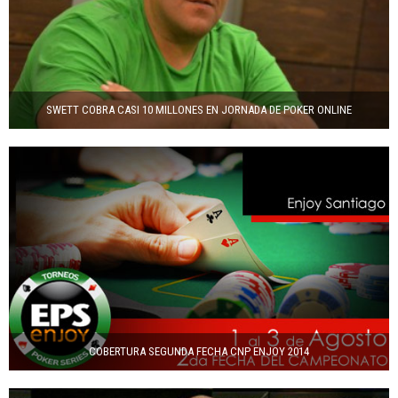
SWETT COBRA CASI 10 MILLONES EN JORNADA DE POKER ONLINE
COBERTURA SEGUNDA FECHA CNP ENJOY 2014