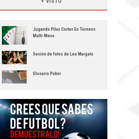
+ VISTO
Jugando Pilas Cortas En Torneos
Multi-Mesa
Sesión de fotos de Leo Margets
Glosario Poker