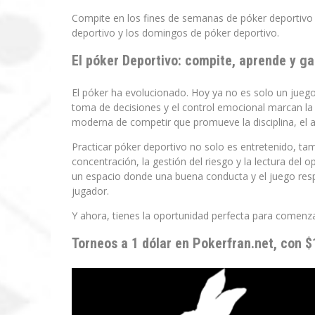
Compite en los fines de semanas de póker deportivo 
deportivo y los domingos de póker deportivo.
El póker Deportivo: compite, aprende y g
El póker ha evolucionado. Hoy ya no es solo un juego 
toma de decisiones y el control emocional marcan la
moderna de competir que promueve la disciplina, el an
Practicar póker deportivo no solo es entretenido, ta
concentración, la gestión del riesgo y la lectura del
un espacio donde una buena conducta y el juego resp
jugador.
Y ahora, tienes la oportunidad perfecta para comenzar
Torneos a 1 dólar en Pokerfran.net, con 