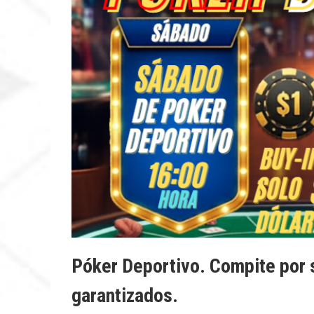
Póker Deportivo. Compite por s
garantizados.