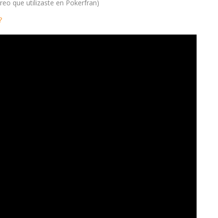
reo que utilizaste en Pokerfran)
?