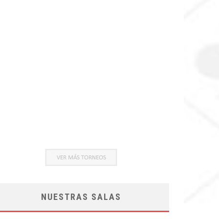
NUESTRAS SALAS