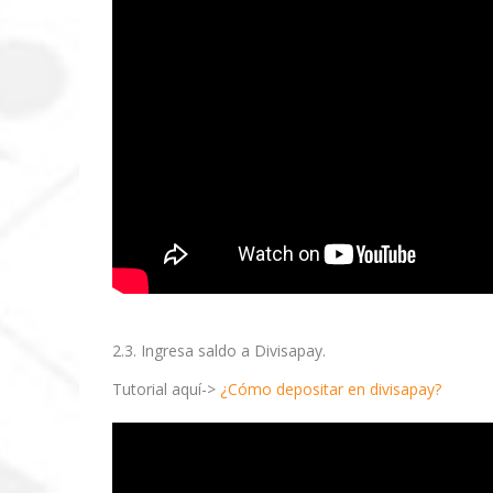
2.3. Ingresa saldo a Divisapay.
Tutorial aquí->
¿Cómo depositar en divisapay?