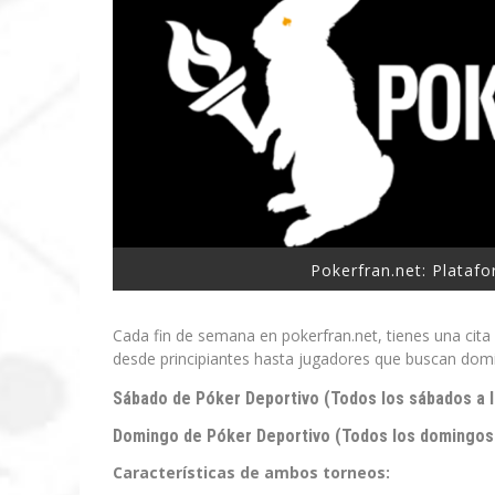
Pokerfran.net: Platafo
Cada fin de semana en pokerfran.net, tienes una cita
desde principiantes hasta jugadores que buscan domi
Sábado de Póker Deportivo (Todos los sábados a 
Domingo de Póker Deportivo (Todos los domingos
Características de ambos torneos: