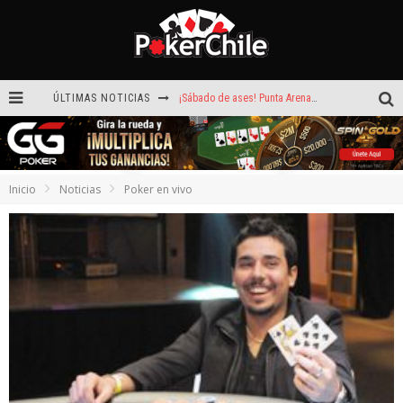
ÚLTIMAS NOTICIAS
¡Sábado de ases! Punta Arenas y Valdivia repartieron más de $3,8 millones
ROAD TO CLSOP Puerto Plata, satélite a Main Event.
Carlos Faúndez aceleró hasta la victoria en el Turbo de Dreams Temuco
Inicio
Noticias
Poker en vivo
Reef Poker: la próxima plataforma de póker que puede llevar tu voz
Hoy camiseta Firmada por Arturo Vidal gratis en GGPoker
La generación dorada de 2011: el año en que Chile conquistó el póker internacional