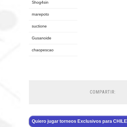
Shog4sin
marepoto
suctione
Gusanoide
chaopescao
COMPARTIR:
Quiero jugar torneos Exclusivos para CHILE