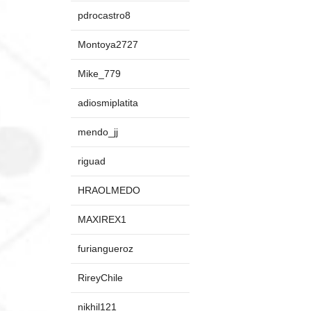
pdrocastro8
Montoya2727
Mike_779
adiosmiplatita
mendo_jj
riguad
HRAOLMEDO
MAXIREX1
furiangueroz
RireyChile
nikhil121_