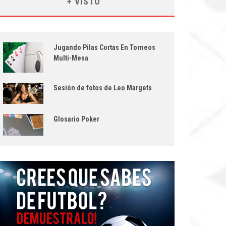
+ VISTO
Jugando Pilas Cortas En Torneos
Multi-Mesa
Sesión de fotos de Leo Margets
Glosario Poker