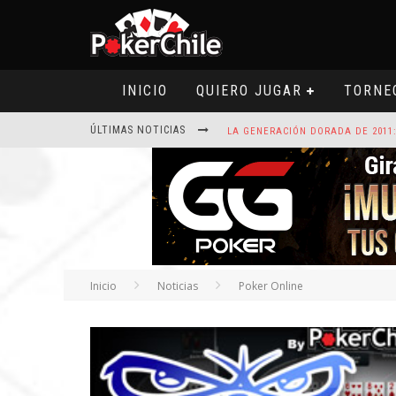
INICIO
QUIERO JUGAR
TORNE
ÚLTIMAS NOTICIAS
ROAD TO CLSOP PUERTO PLATA, SA
Inicio
Noticias
Poker Online
HOY CAMISETA FIRMADA POR ART