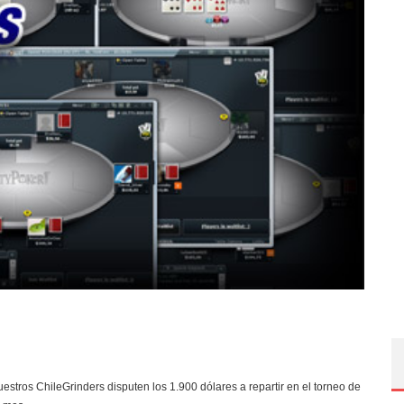
stros ChileGrinders disputen los 1.900 dólares a repartir en el torneo de