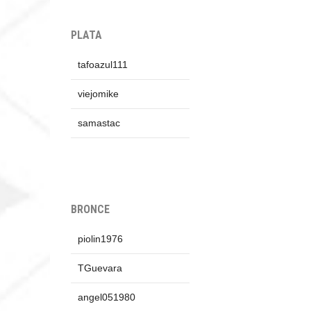
PLATA
tafoazul111
viejomike
samastac
BRONCE
piolin1976
TGuevara
angel051980