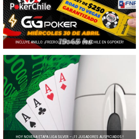
INCLUYE ANILLO: ¡FREEROLL EXCLUSIVO PARA CHILE EN GGPOKER!
HOY NOVENA ETAPA LIGA SILVER – ¡11 JUGADORES AUSPICIADOS !