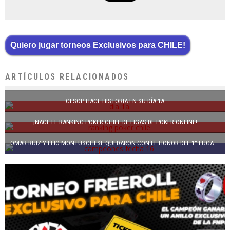
Quiero jugar torneos Exclusivos para CHILE!
ARTÍCULOS RELACIONADOS
CLSOP HACE HISTORIA EN SU DÍA 1A
¡NACE EL RANKING POKER CHILE DE LIGAS DE POKER ONLINE!
OMAR RUIZ Y ELIO MONTUSCHI SE QUEDARON CON EL HONOR DEL 1° LUGAR EN FECHA 16 DE CNPO LATAM