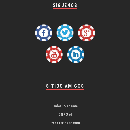
SÍGUENOS
SITIOS AMIGOS
DolarDolar.com
CNPO.cl
PrensaPoker.com