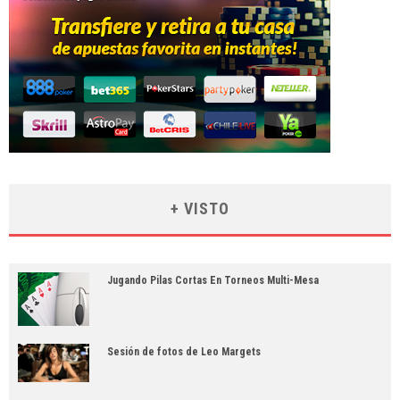
+ VISTO
Jugando Pilas Cortas En Torneos Multi-Mesa
Sesión de fotos de Leo Margets