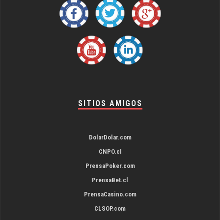
SITIOS AMIGOS
DolarDolar.com
CNPO.cl
PrensaPoker.com
PrensaBet.cl
PrensaCasino.com
CLSOP.com