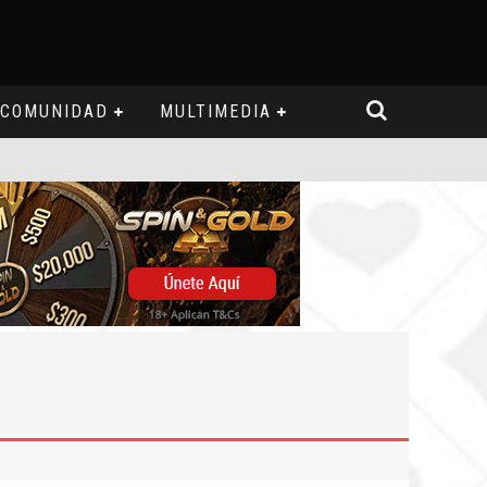
COMUNIDAD
MULTIMEDIA