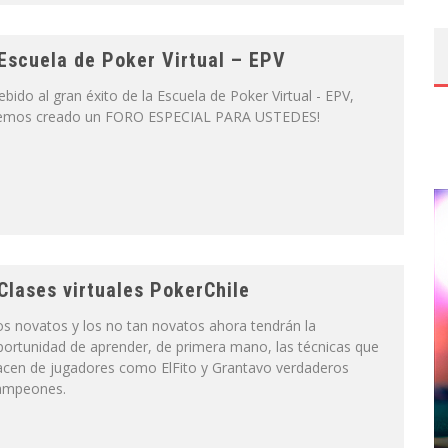
Escuela de Poker Virtual – EPV
bido al gran éxito de la Escuela de Poker Virtual - EPV,
emos creado un FORO ESPECIAL PARA USTEDES!
Clases virtuales PokerChile
s novatos y los no tan novatos ahora tendrán la
portunidad de aprender, de primera mano, las técnicas que
acen de jugadores como ElFito y Grantavo verdaderos
ampeones.