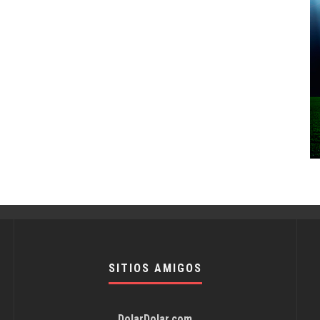
SITIOS AMIGOS
DolarDolar.com