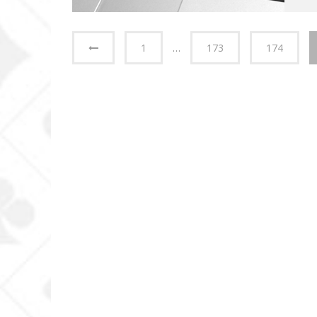
1
…
173
174