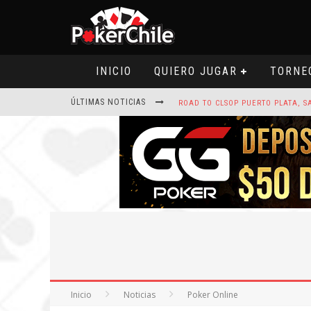
INICIO
QUIERO JUGAR
TORNE
ÚLTIMAS NOTICIAS
ROAD TO CLSOP PUERTO PLATA, SA
Inicio
Noticias
Poker Online