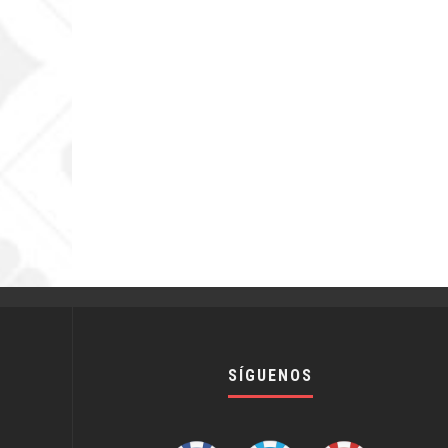
SÍGUENOS