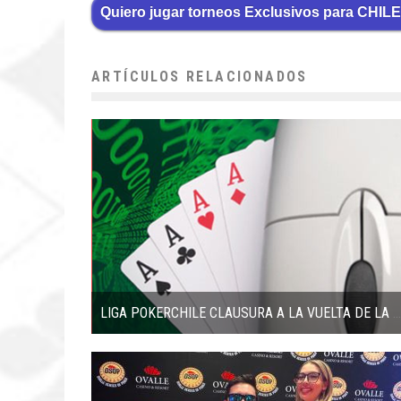
Quiero jugar torneos Exclusivos para CHILE
ARTÍCULOS RELACIONADOS
LIGA POKERCHILE CLAUSURA A LA VUELTA DE LA ESQUINA