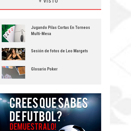
+ VISTO
Jugando Pilas Cortas En Torneos
Multi-Mesa
Sesión de fotos de Leo Margets
Glosario Poker