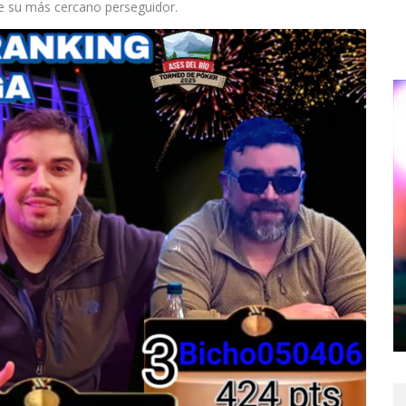
e su más cercano perseguidor.