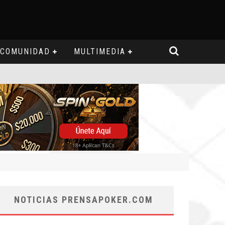
COMUNIDAD
MULTIMEDIA
NOTICIAS PRENSAPOKER.COM