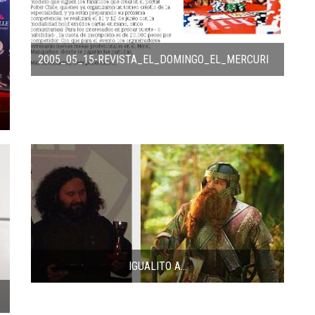
2005_05_15-REVISTA_EL_DOMINGO_EL_MERCURIO – CAMPEONATO DE POKER
IGUALITO A…