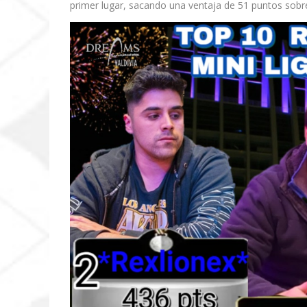
primer lugar, sacando una ventaja de 51 puntos sobr