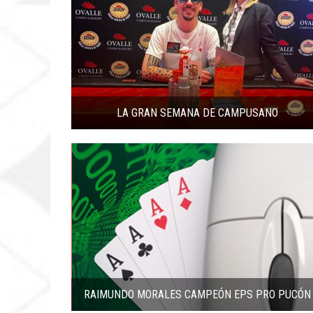
LA GRAN SEMANA DE CAMPUSANO
RAIMUNDO MORALES CAMPEÓN EPS PRO PUCÓN