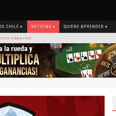
OS CHILE
NOTICIAS
QUIERO APRENDER
TÉLITE A MAIN EVENT.
C
ARLOS FAÚNDEZ ACELERÓ HASTA LA VICTORIA EN EL TURBO DE DREAMS TEMUCO
R
EEF POKER: LA PRÓXIMA PLATAFORMA DE PÓKER QUE PUEDE LLEVAR TU VOZ
M
AURICIO ZEMAN VUELVE A DEJAR LA BANDERA CHILENA EN ALTO CON UN SEGUNDO LUGAR EN EL BSOP WINTER
L
A GENERACIÓN DORADA DE 2011: EL AÑO EN QUE CHILE CONQUISTÓ EL PÓKER INTERNACIONAL
¡
SÁBADO DE ASES! PUNTA ARENAS Y VALDIVIA REPARTIERON MÁS DE $3,8 MILLONES