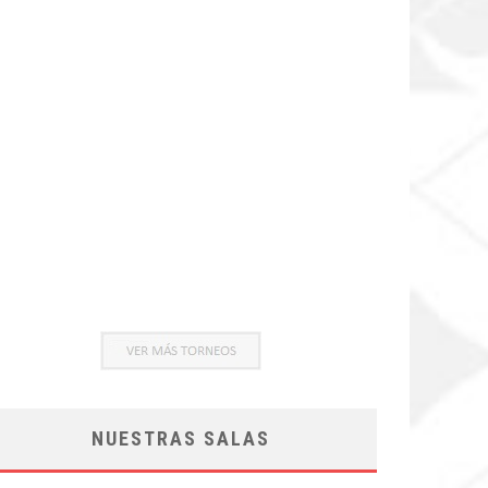
NUESTRAS SALAS