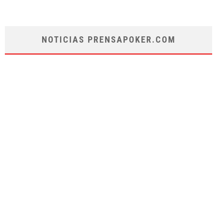
NOTICIAS PRENSAPOKER.COM