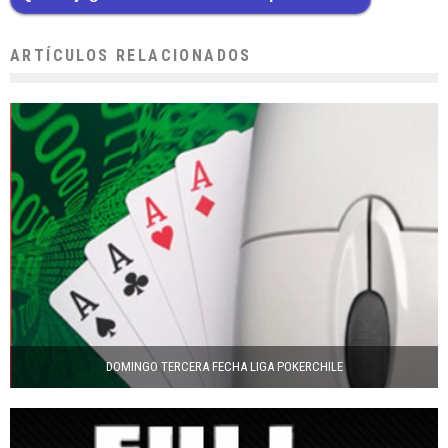
ARTÍCULOS RELACIONADOS
DOMINGO TERCERA FECHA LIGA POKERCHILE