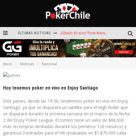
ÚLTIMAS NOTICIAS
¡Sábado de ases! Punta Arenas y Valdivia repartieron más de $3,8 millones
ROAD TO CLSOP Puerto Plata, satélite a Main Event.
Carlos Faúndez aceleró hasta la victoria en el Turbo de Dreams Temuco
Inicio
Noticias
Nacional
Víctor Armijo y Carlos Beltrán celebraron en los torneos Turbo de Dreams
Hoy camiseta Firmada por Arturo Vidal gratis en GGPoker
Hoy tenemos poker en vivo en Enjoy Santiago
La generación dorada de 2011: el año en que Chile conquistó el póker internacional
Este jueves, desde las 19:30, tendremos poker en vivo en Enjoy
Santiago. ya que se disputará un satélite para el High Roller que
se disputará duranto la próxima semana en el marco de la fecha
2 del Enjoy Poker League. El torneo tiene un valor de $88.000
más recompras ilimitadas durante los primeros 120 minutos) y
garantiza 3 entradas para el HR (evaluadas en $1.870.000 cada