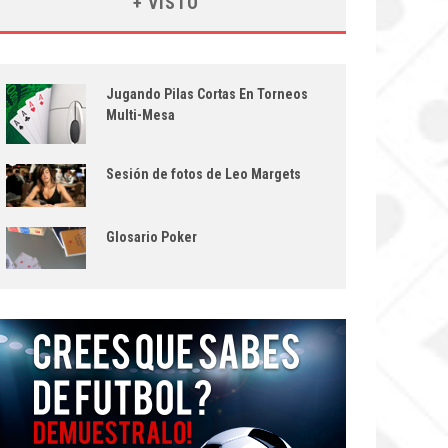
+ VISTO
Jugando Pilas Cortas En Torneos
Multi-Mesa
Sesión de fotos de Leo Margets
Glosario Poker