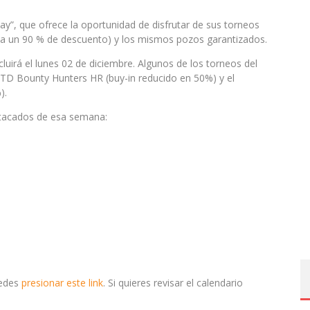
y”, que ofrece la oportunidad de disfrutar de sus torneos
ta un 90 % de descuento) y los mismos pozos garantizados.
luirá el lunes 02 de diciembre. Algunos de los torneos del
GTD Bounty Hunters HR (buy-in reducido en 50%) y el
).
stacados de esa semana:
uedes
presionar este link
. Si quieres revisar el calendario