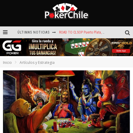
ÚLTIMAS NOTICIAS
ROAD TO CLSOP Puerto Plata, satélite a Main Event.
Carlos Faúndez aceleró hasta la victoria en el Turbo de Dreams Temuco
Reef Poker: la próxima plataforma de póker que puede llevar tu voz
Inicio
Artículos y Estrategia
Mauricio Zeman vuelve a dejar la bandera chilena en alto con un segundo lugar en el BSOP Winter
La generación dorada de 2011: el año en que Chile conquistó el póker internacional
¡Sábado de ases! Punta Arenas y Valdivia repartieron más de $3,8 millones