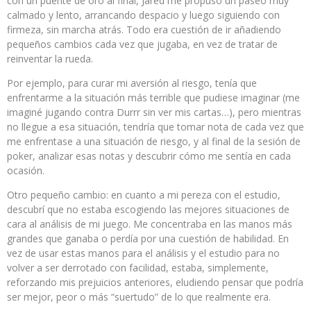
con un puente de oro al final, Jared me propuso un paseo muy
calmado y lento, arrancando despacio y luego siguiendo con
firmeza, sin marcha atrás. Todo era cuestión de ir añadiendo
pequeños cambios cada vez que jugaba, en vez de tratar de
reinventar la rueda.
Por ejemplo, para curar mi aversión al riesgo, tenía que
enfrentarme a la situación más terrible que pudiese imaginar (me
imaginé jugando contra Durrr sin ver mis cartas…), pero mientras
no llegue a esa situación, tendría que tomar nota de cada vez que
me enfrentase a una situación de riesgo, y al final de la sesión de
poker, analizar esas notas y descubrir cómo me sentía en cada
ocasión.
Otro pequeño cambio: en cuanto a mi pereza con el estudio,
descubrí que no estaba escogiendo las mejores situaciones de
cara al análisis de mi juego. Me concentraba en las manos más
grandes que ganaba o perdía por una cuestión de habilidad. En
vez de usar estas manos para el análisis y el estudio para no
volver a ser derrotado con facilidad, estaba, simplemente,
reforzando mis prejuicios anteriores, eludiendo pensar que podría
ser mejor, peor o más “suertudo” de lo que realmente era.