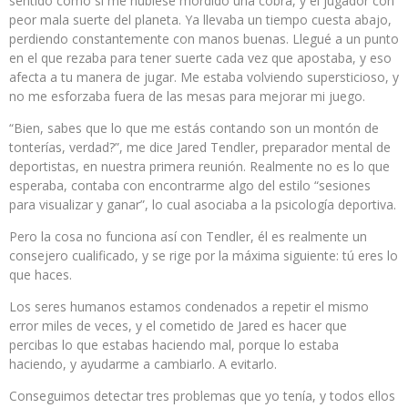
sentido como si me hubiese mordido una cobra, y el jugador con
peor mala suerte del planeta. Ya llevaba un tiempo cuesta abajo,
perdiendo constantemente con manos buenas. Llegué a un punto
en el que rezaba para tener suerte cada vez que apostaba, y eso
afecta a tu manera de jugar. Me estaba volviendo supersticioso, y
no me esforzaba fuera de las mesas para mejorar mi juego.
“Bien, sabes que lo que me estás contando son un montón de
tonterías, verdad?”, me dice Jared Tendler, preparador mental de
deportistas, en nuestra primera reunión. Realmente no es lo que
esperaba, contaba con encontrarme algo del estilo “sesiones
para visualizar y ganar”, lo cual asociaba a la psicología deportiva.
Pero la cosa no funciona así con Tendler, él es realmente un
consejero cualificado, y se rige por la máxima siguiente: tú eres lo
que haces.
Los seres humanos estamos condenados a repetir el mismo
error miles de veces, y el cometido de Jared es hacer que
percibas lo que estabas haciendo mal, porque lo estaba
haciendo, y ayudarme a cambiarlo. A evitarlo.
Conseguimos detectar tres problemas que yo tenía, y todos ellos