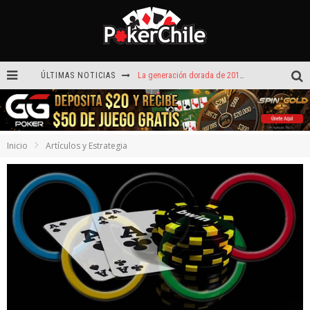
ÚLTIMAS NOTICIAS
La generación dorada de 2011: el año en que Chile conquistó el póker internacional
¡Sábado de ases! Punta Arenas y Valdivia repartieron más de $3,8 millones
ROAD TO CLSOP Puerto Plata, satélite a Main Event.
Inicio
Artículos y Estrategia
Carlos Faúndez aceleró hasta la victoria en el Turbo de Dreams Temuco
Víctor Armijo y Carlos Beltrán celebraron en los torneos Turbo de Dreams
Hoy camiseta Firmada por Arturo Vidal gratis en GGPoker