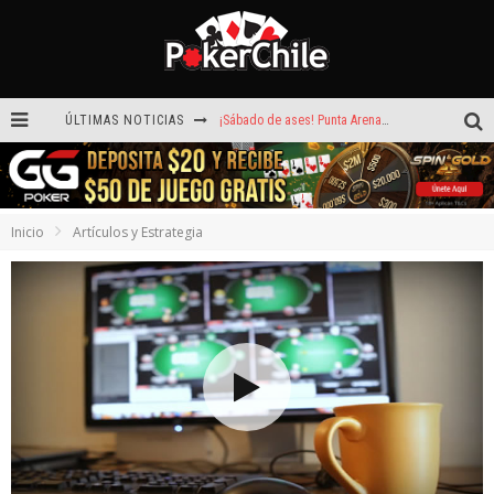
ÚLTIMAS NOTICIAS
¡Sábado de ases! Punta Arenas y Valdivia repartieron más de $3,8 millones
ROAD TO CLSOP Puerto Plata, satélite a Main Event.
Carlos Faúndez aceleró hasta la victoria en el Turbo de Dreams Temuco
Inicio
Artículos y Estrategia
Reef Poker: la próxima plataforma de póker que puede llevar tu voz
Hoy camiseta Firmada por Arturo Vidal gratis en GGPoker
La generación dorada de 2011: el año en que Chile conquistó el póker internacional