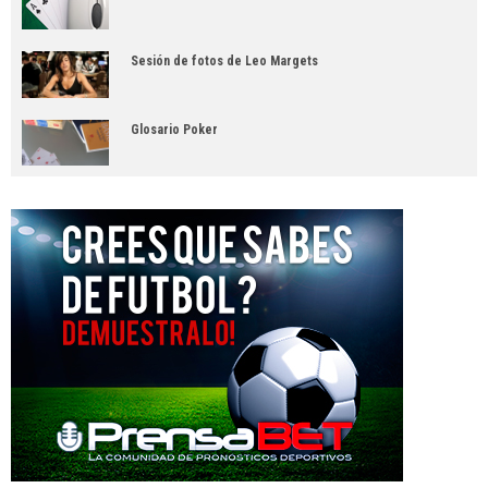
Sesión de fotos de Leo Margets
Glosario Poker