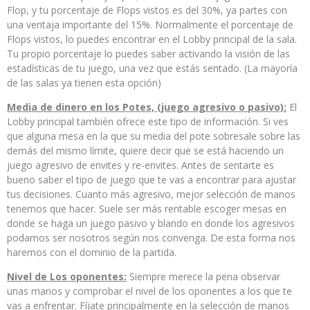
Flop, y tu porcentaje de Flops vistos es del 30%, ya partes con
una ventaja importante del 15%. Normalmente el porcentaje de
Flops vistos, lo puedes encontrar en el Lobby principal de la sala.
Tu propio porcentaje lo puedes saber activando la visión de las
estadísticas de tu juego, una vez que estás sentado. (La mayoría
de las salas ya tienen esta opción)
Media de dinero en los Potes, (juego agresivo o pasivo):
El
Lobby principal también ofrece este tipo de información. Si ves
que alguna mesa en la que su media del pote sobresale sobre las
demás del mismo límite, quiere decir que se está haciendo un
juego agresivo de envites y re-envites. Antes de sentarte es
bueno saber el tipo de juego que te vas a encontrar para ajustar
tus decisiones. Cuanto más agresivo, mejor selección de manos
tenemos que hacer. Suele ser más rentable escoger mesas en
donde se haga un juego pasivo y blando en donde los agresivos
podamos ser nosotros según nos convenga. De esta forma nos
haremos con el dominio de la partida.
Nivel de Los oponentes:
Siempre merece la pena observar
unas manos y comprobar el nivel de los oponentes a los que te
vas a enfrentar. Fíjate principalmente en la selección de manos