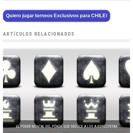
Quiero jugar torneos Exclusivos para CHILE!
ARTÍCULOS RELACIONADOS
EL PODER MENTAL DEL PÓKER QUE SEDUCE A LOS AJEDRECISTAS