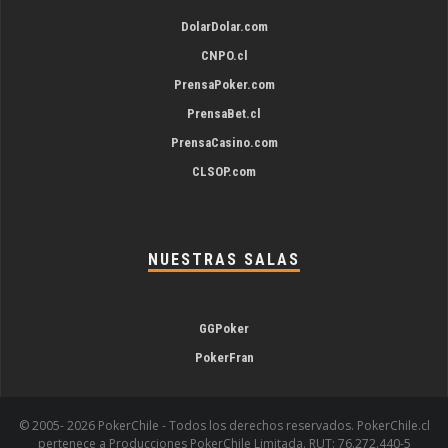
DolarDolar.com
CNPO.cl
PrensaPoker.com
PrensaBet.cl
PrensaCasino.com
CLSOP.com
NUESTRAS SALAS
GGPoker
PokerFran
© 2005-
2026 PokerChile - Todos los derechos reservados. PokerChile.cl
pertenece a Producciones PokerChile Limitada. RUT: 76.272.440-5