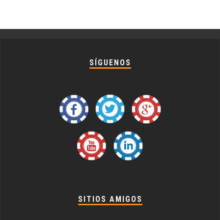
SÍGUENOS
SITIOS AMIGOS