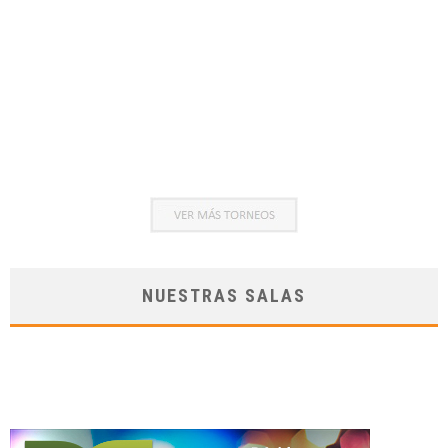
NUESTRAS SALAS