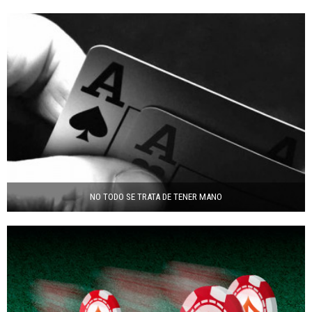
NO TODO SE TRATA DE TENER MANO