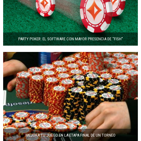
PARTY POKER: EL SOFTWARE CON MAYOR PRESENCIA DE “FISH”
MEJORA TU JUEGO EN LA ETAPA FINAL DE UN TORNEO