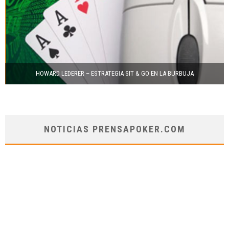
HOWARD LEDERER – ESTRATEGIA SIT & GO EN LA BURBUJA
NOTICIAS PRENSAPOKER.COM