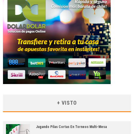
+ VISTO
Jugando Pilas Cortas En Torneos Multi-Mesa