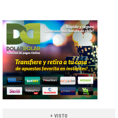
+ VISTO