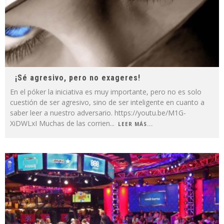
¡Sé agresivo, pero no exageres!
En el póker la iniciativa es muy importante, pero no es solo
cuestión de ser agresivo, sino de ser inteligente en cuanto a
saber leer a nuestro adversario. https://youtu.be/M1G-
XiDWLxI Muchas de las corrien
...
LEER MÁS...