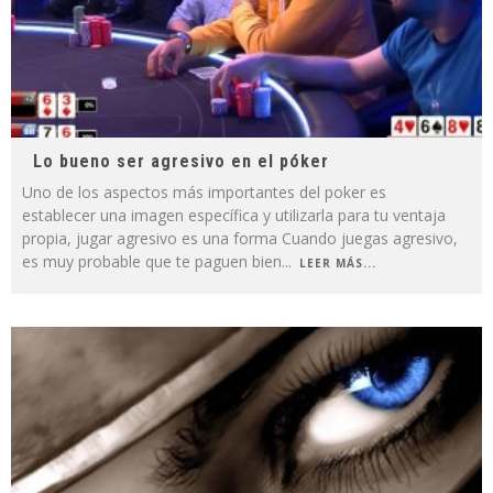
Lo bueno ser agresivo en el póker
Uno de los aspectos más importantes del poker es
establecer una imagen específica y utilizarla para tu ventaja
propia, jugar agresivo es una forma Cuando juegas agresivo,
es muy probable que te paguen bien
...
LEER MÁS...