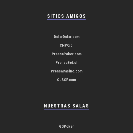
SITIOS AMIGOS
DolarDolar.com
CNPO.cl
PrensaPoker.com
PrensaBet.cl
PrensaCasino.com
CLSOP.com
NUESTRAS SALAS
GGPoker