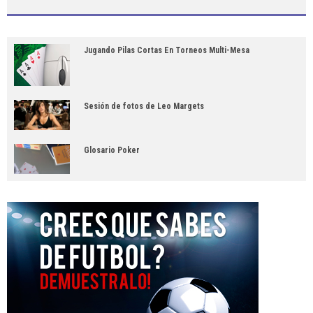
Jugando Pilas Cortas En Torneos Multi-Mesa
Sesión de fotos de Leo Margets
Glosario Poker