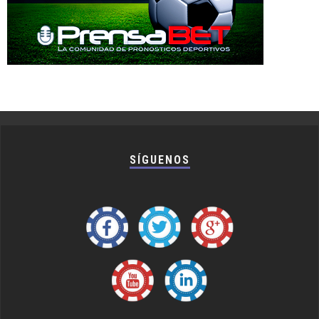
SÍGUENOS