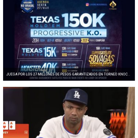
JUEGA POR LOS 27 MILLONES DE PESOS GARANTIZADOS EN TORNEO KNOCKOUT DE UPOKER EN NUESTRO CLUB H2 CHILE