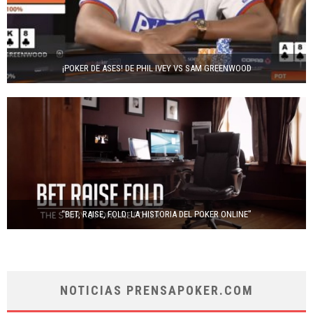
¡POKER DE ASES! DE PHIL IVEY VS SAM GREENWOOD
“BET, RAISE, FOLD: LA HISTORIA DEL POKER ONLINE”
NOTICIAS PRENSAPOKER.COM