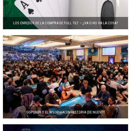
LOS ENREDOS DE LA COMPRA DE FULL TILT – ¿VA O NO VA LA COSA?
GGPOKER Y EL WSOP HACEN HISTORIA (DE NUEVO)