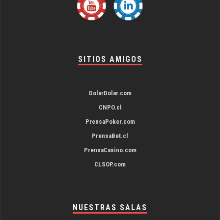
SITIOS AMIGOS
DolarDolar.com
CNPO.cl
PrensaPoker.com
PrensaBet.cl
PrensaCasino.com
CLSOP.com
NUESTRAS SALAS