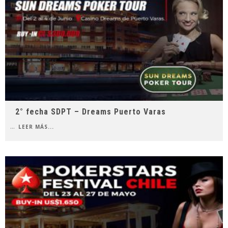
2° fecha SDPT – Dreams Puerto Varas
...
LEER MÁS...