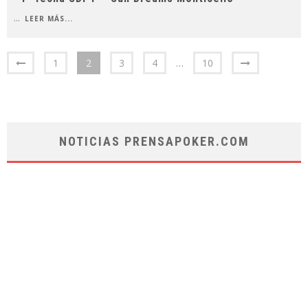
...
LEER MÁS...
1
2
3
4
…
10
NOTICIAS PRENSAPOKER.COM