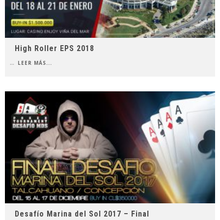
High Roller EPS 2018
...
LEER MÁS...
Desafío Marina del Sol 2017 – Final