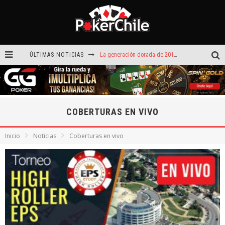
ÚLTIMAS NOTICIAS
La generación dorada de 2011: el año en que Chile conquistó el póker internacional
¡Sábado de ases! Punta Arenas y Valdivia repartieron más de $3,8 millones
ROAD TO CLSOP Puerto Plata, satélite a Main Event.
COBERTURAS EN VIVO
Carlos Faúndez aceleró hasta la victoria en el Turbo de Dreams Temuco
Inicio
Noticias
Coberturas en vivo
Víctor Armijo y Carlos Beltrán celebraron en los torneos Turbo de Dreams
Hoy camiseta Firmada por Arturo Vidal gratis en GGPoker