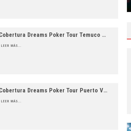
Cobertura Dreams Poker Tour Temuco Octubre 2016 ¡EN VIVO!
LEER MÁS...
Cobertura Dreams Poker Tour Puerto Varas Septiembre 2016 ¡EN VIVO!
LEER MÁS...