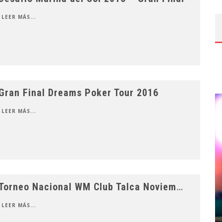
LEER MÁS...
Gran Final Dreams Poker Tour 2016
LEER MÁS...
Torneo Nacional WM Club Talca Noviembre 2016
LEER MÁS...