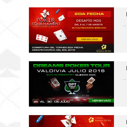
...
...