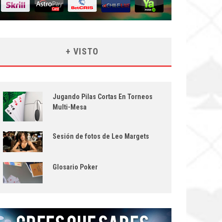
+ VISTO
Jugando Pilas Cortas En Torneos
Multi-Mesa
Sesión de fotos de Leo Margets
Glosario Poker