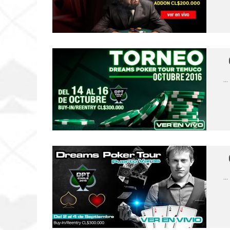
...
...