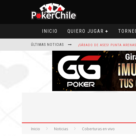
INICIO
QUIERO JUGAR
TORNE
ÚLTIMAS NOTICIAS
ROAD TO CLSOP PUERTO PLATA, SA
HOY CAMISETA FIRMADA POR ART
Inicio
Noticias
Coberturas en vivo