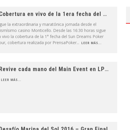
Cobertura en vivo de la 1era fecha del “Sun Dreams Poker Tour”
gue la extraordinaria y maratónica jornada desde el
smísimo casino Monticello. Desde las 16:30 horas sigue
 vivo la cobertura de la 1° fecha del Sun Dreams Poker
our, cobertura realizada por PrensaPoker
...
LEER MÁS...
Revive cada mano del Main Event en LPS Sun Monticello Chile 2017
LEER MÁS...
Desafío Marina del Sol 2016 – Gran Final