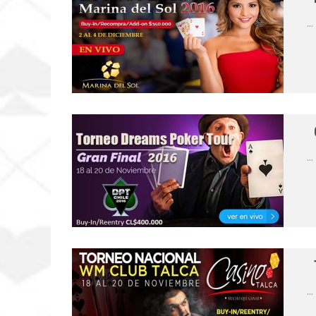
...
...
...