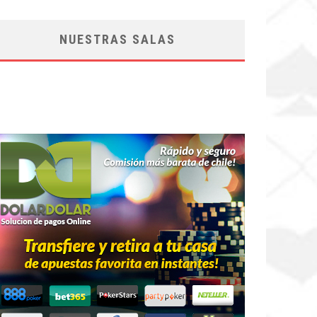
NUESTRAS SALAS