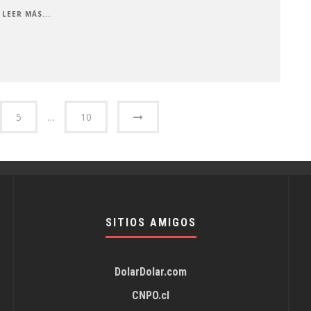
LEER MÁS...
5
…
10
SITIOS AMIGOS
DolarDolar.com
CNPO.cl