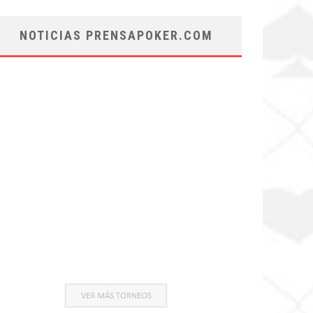
NOTICIAS PRENSAPOKER.COM