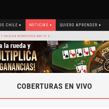
OS CHILE
NOTICIAS
QUIERO APRENDER
¡
SÁBADO DE ASES! PUNTA ARENAS Y VALDIVIA REPARTIERON MÁS DE $3,8 MILLONES
TÉLITE A MAIN EVENT.
C
ARLOS FAÚNDEZ ACELERÓ HASTA LA VICTORIA EN EL TURBO DE DREAMS TEMUCO
R
EEF POKER: LA PRÓXIMA PLATAFORMA DE PÓKER QUE PUEDE LLEVAR TU VOZ
URO VIDAL GRATIS EN GGPOKER
COBERTURAS EN VIVO
L
A GENERACIÓN DORADA DE 2011: EL AÑO EN QUE CHILE CONQUISTÓ EL PÓKER INTERNACIONAL