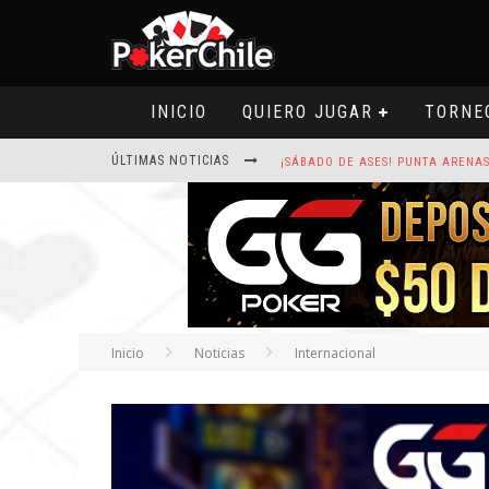
INICIO
QUIERO JUGAR
TORNE
ÚLTIMAS NOTICIAS
ROAD TO CLSOP PUERTO PLATA, SA
HOY CAMISETA FIRMADA POR ART
Inicio
Noticias
Internacional