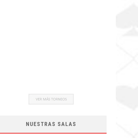
NUESTRAS SALAS