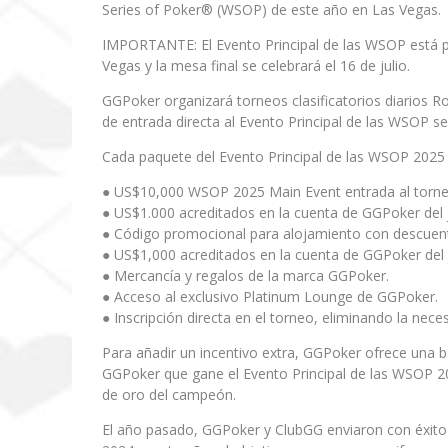
Series of Poker® (WSOP) de este año en Las Vegas.
IMPORTANTE: El Evento Principal de las WSOP está p
Vegas y la mesa final se celebrará el 16 de julio.
GGPoker organizará torneos clasificatorios diarios R
de entrada directa al Evento Principal de las WSOP s
Cada paquete del Evento Principal de las WSOP 2025
● US$10,000 WSOP 2025 Main Event entrada al torne
● US$1.000 acreditados en la cuenta de GGPoker del 
● Código promocional para alojamiento con descuent
● US$1,000 acreditados en la cuenta de GGPoker del j
● Mercancía y regalos de la marca GGPoker.
● Acceso al exclusivo Platinum Lounge de GGPoker.
● Inscripción directa en el torneo, eliminando la neces
Para añadir un incentivo extra, GGPoker ofrece una b
GGPoker que gane el Evento Principal de las WSOP 20
de oro del campeón.
El año pasado, GGPoker y ClubGG enviaron con éxito