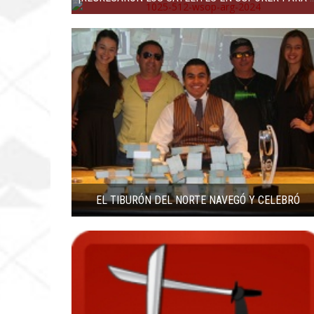
EL TIBURÓN DEL NORTE NAVEGÓ Y CELEBRÓ