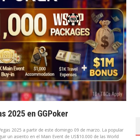
as 2025 en GGPoker
 Vegas 2025 a partir de este domingo 09 de marzo. La popular
guir un asiento en el Main Event de US$10.000 de las World