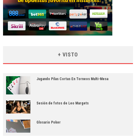
+ VISTO
Jugando Pilas Cortas En Torneos Multi-Mesa
Sesión de fotos de Leo Margets
Glosario Poker