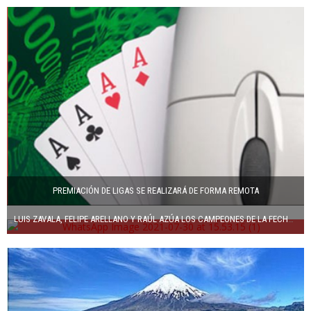
PREMIACIÓN DE LIGAS SE REALIZARÁ DE FORMA REMOTA
LUIS ZAVALA, FELIPE ARELLANO Y RAÚL AZÚA LOS CAMPEONES DE LA FECHA 4