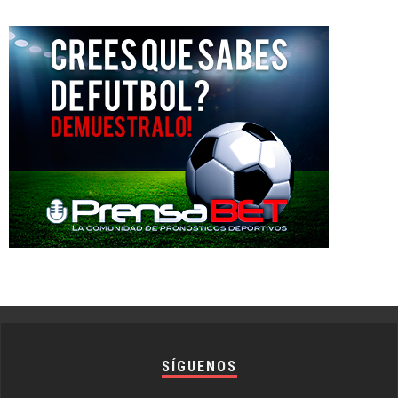
SÍGUENOS