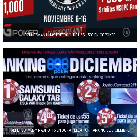
ESTA SEMANA HAY FREEROLL DE US$1.500 EN GGPOKER
GEPETOSTYLE Y NASHO116 EN DURA PELEA POR RANKING DE DICIEMBRE