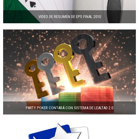
VIDEO DE RESUMEN DE EPS FINAL 2010
PARTY POKER CONTARÁ CON SISTEMA DE LEALTAD 2.0