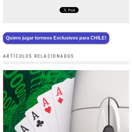
Quiero jugar torneos Exclusivos para CHILE!
ARTÍCULOS RELACIONADOS