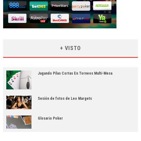
+ VISTO
Jugando Pilas Cortas En Torneos Multi-Mesa
Sesión de fotos de Leo Margets
Glosario Poker