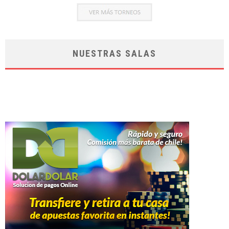
NUESTRAS SALAS