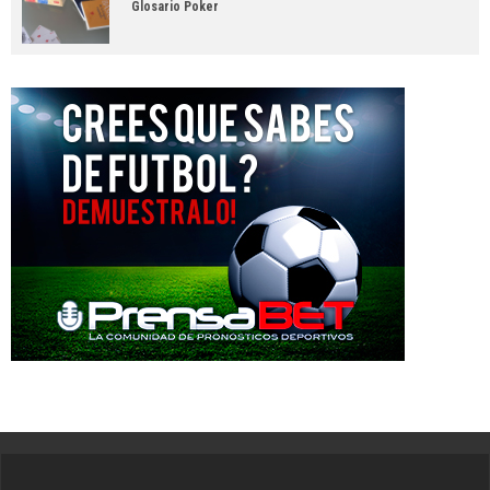
Glosario Poker