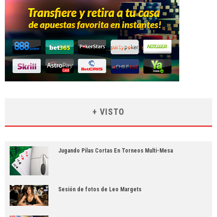
+ VISTO
Jugando Pilas Cortas En Torneos Multi-Mesa
Sesión de fotos de Leo Margets