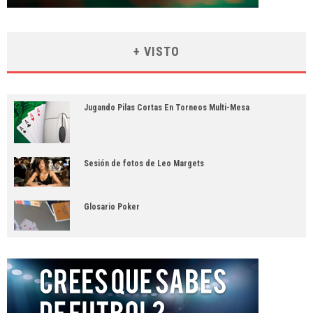
+ VISTO
Jugando Pilas Cortas En Torneos Multi-Mesa
Sesión de fotos de Leo Margets
Glosario Poker