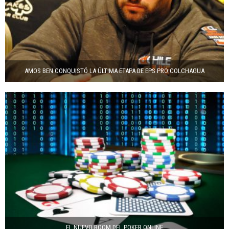
AMOS BEN CONQUISTÓ LA ÚLTIMA ETAPA DE EPS PRO COLCHAGUA
EL NUEVO BOOM DEL POKER ONLINE