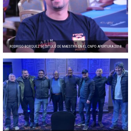
RODRIGO BORQUEZ SE TITULÓ DE MAESTRO EN EL CNPO APERTURA 2018