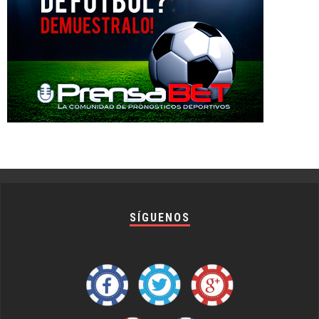
SÍGUENOS