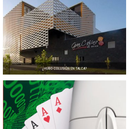
¿HUBO COLUSIÓN EN TALCA?