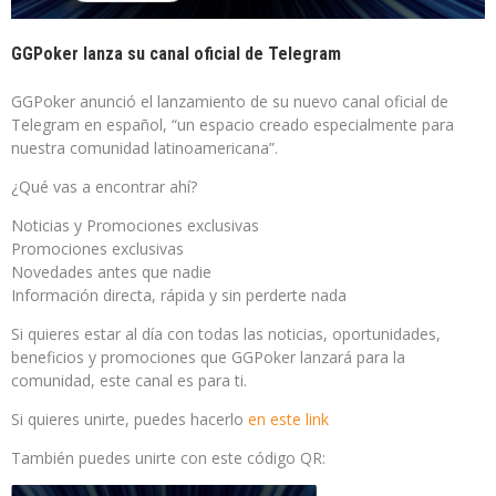
GGPoker lanza su canal oficial de Telegram
GGPoker anunció el lanzamiento de su nuevo canal oficial de
Telegram en español, “un espacio creado especialmente para
nuestra comunidad latinoamericana”.
¿Qué vas a encontrar ahí?
Noticias y Promociones exclusivas
Promociones exclusivas
Novedades antes que nadie
Información directa, rápida y sin perderte nada
Si quieres estar al día con todas las noticias, oportunidades,
beneficios y promociones que GGPoker lanzará para la
comunidad, este canal es para ti.
Si quieres unirte, puedes hacerlo
en este link
También puedes unirte con este código QR: