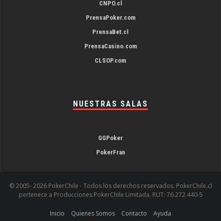
CNPO.cl
PrensaPoker.com
PrensaBet.cl
PrensaCasino.com
CLSOP.com
NUESTRAS SALAS
GGPoker
PokerFran
© 2005-
2026 PokerChile - Todos los derechos reservados. PokerChile.cl
pertenece a Producciones PokerChile Limitada. RUT: 76.272.440-5
Inicio
Quienes Somos
Contacto
Ayuda