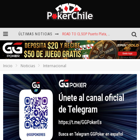
ÚLTIMAS NOTICIAS
ROAD TO CLSOP Puerto Plata, satélite a Main Event.
Carlos Faúndez aceleró hasta la victoria en el Turbo de Dreams Temuco
Reef Poker: la próxima plataforma de póker que puede llevar tu voz
Inicio
Noticias
Internacional
Hoy camiseta Firmada por Arturo Vidal gratis en GGPoker
La generación dorada de 2011: el año en que Chile conquistó el póker internacional
¡Sábado de ases! Punta Arenas y Valdivia repartieron más de $3,8 millones