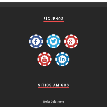
SÍGUENOS
SITIOS AMIGOS
DolarDolar.com