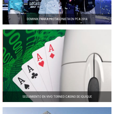
DOMINIK PANKA PROTAGONISTA EN PCA 2014
SEGUIMIENTO EN VIVO TORNEO CASINO DE IQUIQUE