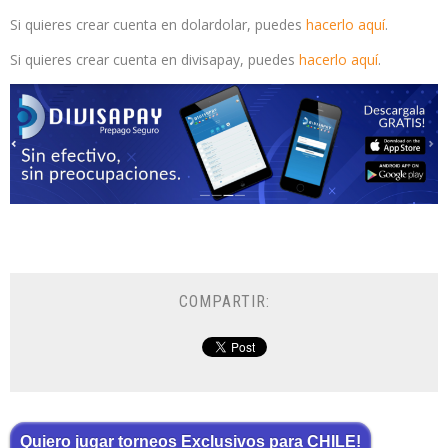
Si quieres crear cuenta en dolardolar, puedes
hacerlo aquí
.
Si quieres crear cuenta en divisapay, puedes
hacerlo aquí
.
COMPARTIR:
Quiero jugar torneos Exclusivos para CHILE!