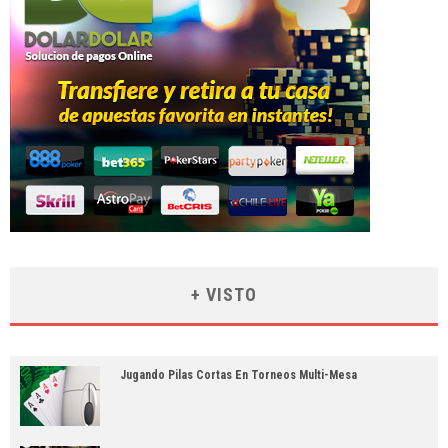
+ VISTO
Jugando Pilas Cortas En Torneos Multi-Mesa