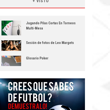
+ VISTO
Jugando Pilas Cortas En Torneos
Multi-Mesa
Sesión de fotos de Leo Margets
Glosario Poker