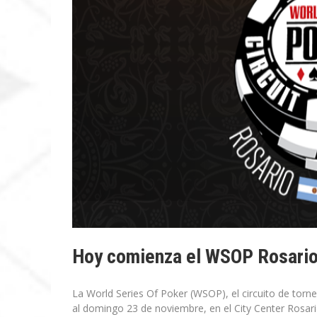
Hoy comienza el WSOP Rosario
La World Series Of Poker (WSOP), el circuito de tor
al domingo 23 de noviembre, en el City Center Rosari