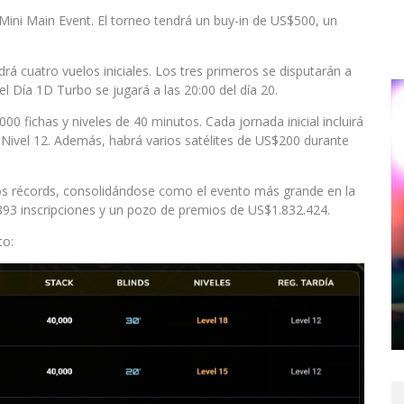
Mini Main Event. El torneo tendrá un buy-in de US$500, un
rá cuatro vuelos iniciales. Los tres primeros se disputarán a
el Día 1D Turbo se jugará a las 20:00 del día 20.
000 fichas y niveles de 40 minutos. Cada jornada inicial incluirá
l Nivel 12. Además, habrá varios satélites de US$200 durante
os récords, consolidándose como el evento más grande en la
1.893 inscripciones y un pozo de premios de US$1.832.424.
to: