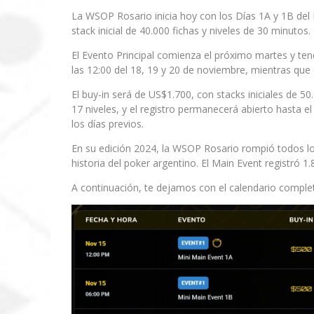
La WSOP Rosario inicia hoy con los Días 1A y 1B del 
stack inicial de 40.000 fichas y niveles de 30 minutos.
El Evento Principal comienza el próximo martes y tend
las 12:00 del 18, 19 y 20 de noviembre, mientras que 
El buy-in será de US$1.700, con stacks iniciales de 50.
17 niveles, y el registro permanecerá abierto hasta e
los días previos.
En su edición 2024, la WSOP Rosario rompió todos l
historia del poker argentino. El Main Event registró 
A continuación, te dejamos con el calendario comple