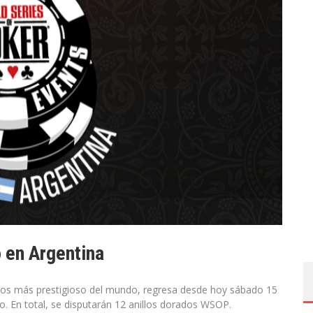
 en Argentina
neos más prestigioso del mundo, regresa desde hoy sábado 15
o. En total, se disputarán 12 anillos dorados WSOP.