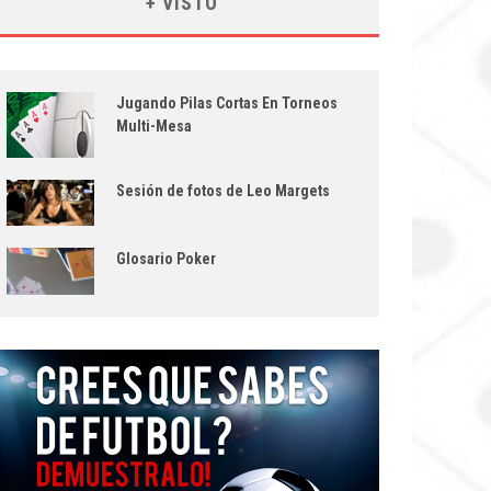
+ VISTO
Jugando Pilas Cortas En Torneos
Multi-Mesa
Sesión de fotos de Leo Margets
Glosario Poker