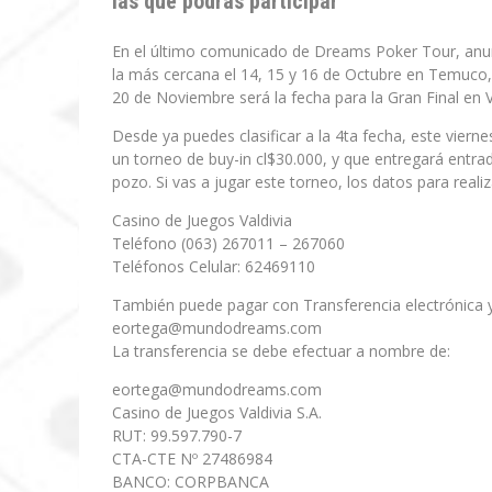
las que podrás participar
En el último comunicado de Dreams Poker Tour, anunci
la más cercana el 14, 15 y 16 de Octubre en Temuco, 
20 de Noviembre será la fecha para la Gran Final en V
Desde ya puedes clasificar a la 4ta fecha, este vierne
un torneo de buy-in cl$30.000, y que entregará entra
pozo. Si vas a jugar este torneo, los datos para realiz
Casino de Juegos Valdivia
Teléfono (063) 267011 – 267060
Teléfonos Celular: 62469110
También puede pagar con Transferencia electrónica y
eortega@mundodreams.com
La transferencia se debe efectuar a nombre de:
eortega@mundodreams.com
Casino de Juegos Valdivia S.A.
RUT: 99.597.790-7
CTA-CTE Nº 27486984
BANCO: CORPBANCA