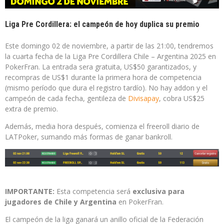
Liga Pre Cordillera: el campeón de hoy duplica su premio
Este domingo 02 de noviembre, a partir de las 21:00, tendremos
la cuarta fecha de la Liga Pre Cordillera Chile – Argentina 2025 en
PokerFran. La entrada sera gratuita, US$50 garantizados, y
recompras de US$1 durante la primera hora de competencia
(mismo período que dura el registro tardío). No hay addon y el
campeón de cada fecha, gentileza de
Divisapay
, cobra US$25
extra de premio.
Además, media hora después, comienza el freeroll diario de
LATPoker, sumando más formas de ganar bankroll.
IMPORTANTE:
Esta competencia será
exclusiva para
jugadores de Chile y Argentina
en PokerFran.
El campeón de la liga ganará un anillo oficial de la Federación