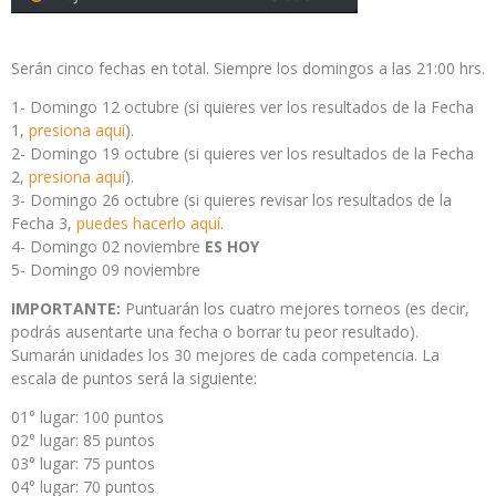
Serán cinco fechas en total. Siempre los domingos a las 21:00 hrs.
1- Domingo 12 octubre (si quieres ver los resultados de la Fecha
1,
presiona aquí
).
2- Domingo 19 octubre (si quieres ver los resultados de la Fecha
2,
presiona aquí
).
3- Domingo 26 octubre (si quieres revisar los resultados de la
Fecha 3,
puedes hacerlo aquí
.
4- Domingo 02 noviembre
ES HOY
5- Domingo 09 noviembre
IMPORTANTE:
Puntuarán los cuatro mejores torneos (es decir,
podrás ausentarte una fecha o borrar tu peor resultado).
Sumarán unidades los 30 mejores de cada competencia. La
escala de puntos será la siguiente:
01° lugar: 100 puntos
02° lugar: 85 puntos
03° lugar: 75 puntos
04° lugar: 70 puntos