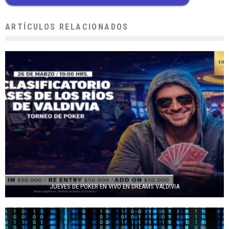
ARTÍCULOS RELACIONADOS
JUEVES DE POKER EN VIVO EN DREAMS VALDIVIA