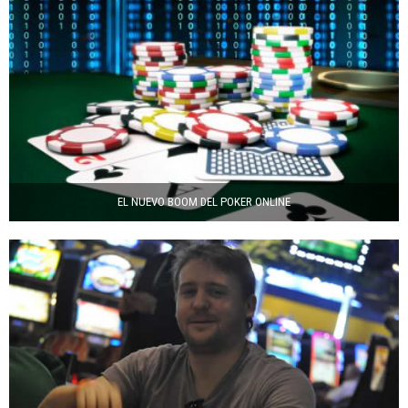
EL NUEVO BOOM DEL POKER ONLINE