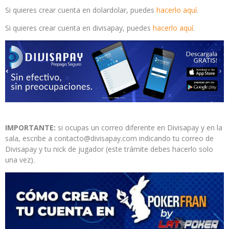
Si quieres crear cuenta en dolardolar, puedes
hacerlo aquí
.
Si quieres crear cuenta en divisapay, puedes
hacerlo aquí
.
IMPORTANTE:
si ocupas un correo diferente en Divisapay y en la
sala, escribe a contacto@divisapay.com indicando tu correo de
Divisapay y tu nick de jugador (este trámite debes hacerlo solo
una vez).