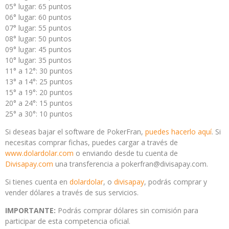
05° lugar: 65 puntos
06° lugar: 60 puntos
07° lugar: 55 puntos
08° lugar: 50 puntos
09° lugar: 45 puntos
10° lugar: 35 puntos
11° a 12°: 30 puntos
13° a 14°: 25 puntos
15° a 19°: 20 puntos
20° a 24°: 15 puntos
25° a 30°: 10 puntos
Si deseas bajar el software de PokerFran,
puedes hacerlo aquí
. Si
necesitas comprar fichas, puedes cargar a través de
www.dolardolar.com
o enviando desde tu cuenta de
Divisapay.com
una transferencia a pokerfran@divisapay.com.
Si tienes cuenta en
dolardolar
, o
divisapay
, podrás comprar y
vender dólares a través de sus servicios.
IMPORTANTE:
Podrás comprar dólares sin comisión para
participar de esta competencia oficial.