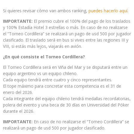
Si quieres revisar cómo van ambos ranking,
puedes hacerlo aquí
.
IMPORTANTE:
El premio cubre el 100% del pago de los traslados
y 100% Estadía Hotel 3 estrellas o más. En caso de no realizarse
el “Torneo Cordillera” se realizará un pago de usd 500 por jugador
clasificado. El traslado será en bus si vives entre las regiones III y
VIII, si estás más lejos, viajarás en avión.
¿En qué consiste el Torneo Cordillera?
El Torneo Cordillera será en Viña del Mar y se disputará entre un
equipo argentino vs un equipo chileno.
Cada equipo tendrá entre cuatro y cinco representantes.
El tope máximo para concretar esta competencia es el 31 de
enero del 2026.
Cada integrante del equipo chileno tendrá medallas recordatorias,
polera del evento y una beca de 30 días en Universidad del Póker
durante el 2026.
IMPORTANTE:
En caso de no realizarse el “Torneo Cordillera” se
realizará un pago de usd 500 por jugador clasificado.