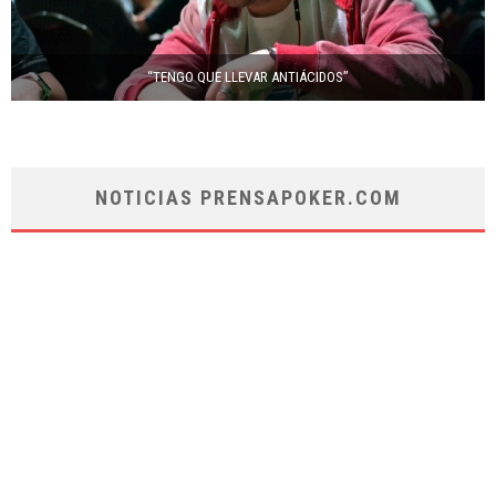
“TENGO QUE LLEVAR ANTIÁCIDOS”
NOTICIAS PRENSAPOKER.COM