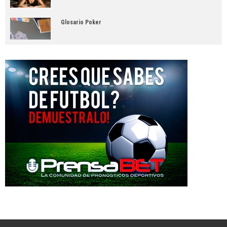
Glosario Poker