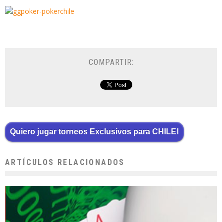
COMPARTIR:
Quiero jugar torneos Exclusivos para CHILE!
ARTÍCULOS RELACIONADOS