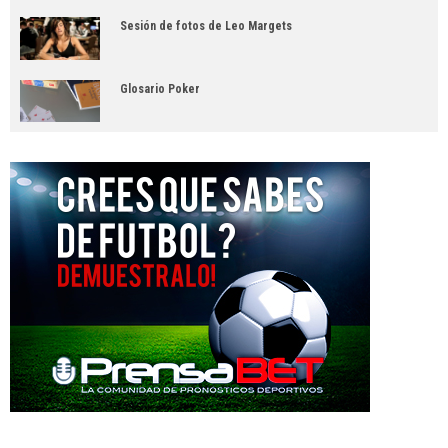
Sesión de fotos de Leo Margets
Glosario Poker