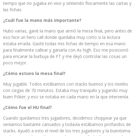
tiempo que no jugaba en vivo y sintiendo físicamente las cartas y
las fichas.
¿Cuál fue la mano más importante?
Hubo varias, gané la mano que armó la mesa final, pero antes de
eso hice un hero call donde quedaba muy corto si la lectura
estaba errada. Gasté todas mis fichas de tiempo en esa mano
para finalmente callear y ganarla con As high. Eso me posicionó
para encarar la burbuja de FT y me dejó controlar las cosas un
poco mejor.
¿Cómo estuvo la mesa final?
Muy jugable. Todos estábamos con stacks buenos y los niveles
con ciegas de 70 minutos. Estaba muy tranquilo y jugando muy
buen Póker; y eso se notaba en cada mano en la que intervenía.
¿Cómo fue el HU final?
Cuando quedamos tres jugadores, decidimos choppear ya que
veníamos bastante cansados y todavía estábamos profundos de
stacks. Ayudó a esto el nivel de los tres jugadores y la buenísima