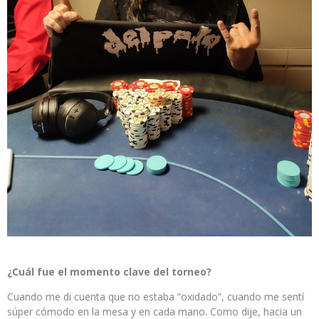
¿Cuál fue el momento clave del torneo?
Cuando me di cuenta que no estaba “oxidado”, cuando me sentí
súper cómodo en la mesa y en cada mano. Como dije, hacia un