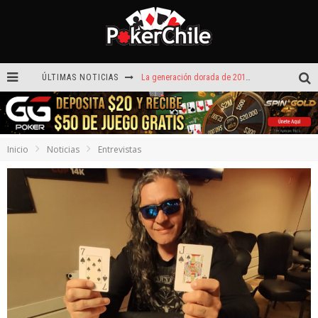
ÚLTIMAS NOTICIAS
La generación dorada de 2011: el año en que Chile conquistó el póker internacional
¡Sábado de ases! Punta Arenas y Valdivia repartieron más de $3,8 millones
ROAD TO CLSOP Puerto Plata, satélite a Main Event.
Inicio
Noticias
Entrevistas
Carlos Faúndez aceleró hasta la victoria en el Turbo de Dreams Temuco
Reef Poker: la próxima plataforma de póker que puede llevar tu voz
Hoy camiseta Firmada por Arturo Vidal gratis en GGPoker