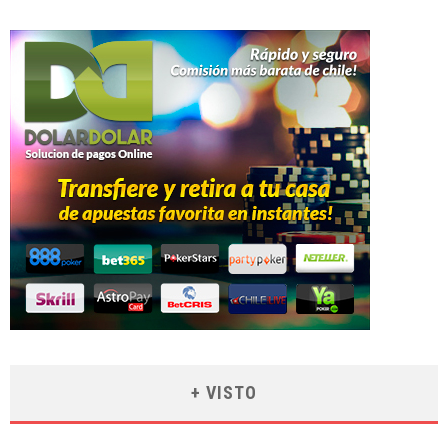
+ VISTO