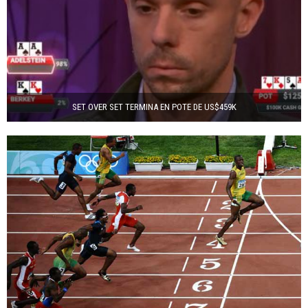
SET OVER SET TERMINA EN POTE DE US$459K