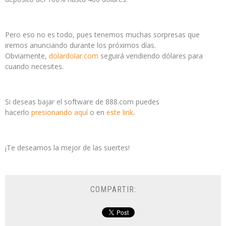
Pero eso no es todo, pues tenemos muchas sorpresas que
iremos anunciando durante los próximos días.
Obviamente,
dolardolar.com
seguirá vendiendo dólares para
cuando necesites.
Si deseas bajar el software de 888.com puedes
hacerlo
presionando aquí
o en
este link
.
¡Te deseamos la mejor de las suertes!
COMPARTIR: