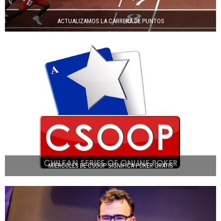
ACTUALIZAMOS LA CARRERA DE PUNTOS
MIÉRCOLES DE CSOOP SIGNIFICA POKER GRATIS