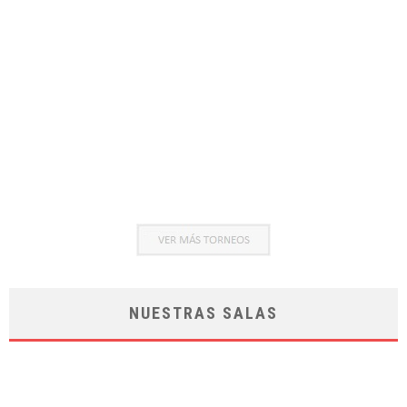
NUESTRAS SALAS