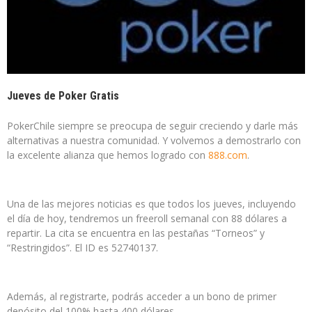
Jueves de Poker Gratis
PokerChile siempre se preocupa de seguir creciendo y darle más
alternativas a nuestra comunidad. Y volvemos a demostrarlo con
la excelente alianza que hemos logrado con
888.com
.
Una de las mejores noticias es que todos los jueves, incluyendo
el día de hoy, tendremos un freeroll semanal con 88 dólares a
repartir. La cita se encuentra en las pestañas “Torneos” y
“Restringidos”. El ID es 52740137.
Además, al registrarte, podrás acceder a un bono de primer
depósito del 100% hasta 400 dólares.