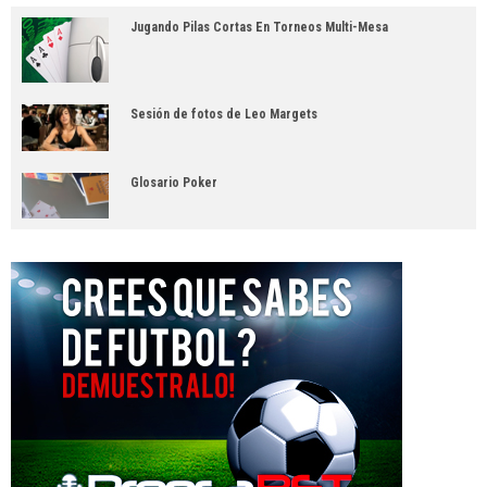
Jugando Pilas Cortas En Torneos Multi-Mesa
Sesión de fotos de Leo Margets
Glosario Poker