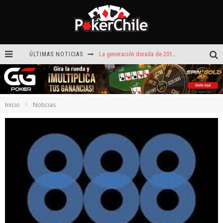
ÚLTIMAS NOTICIAS
La generación dorada de 2011: el año en que Chile conquistó el póker internacional
¡Sábado de ases! Punta Arenas y Valdivia repartieron más de $3,8 millones
ROAD TO CLSOP Puerto Plata, satélite a Main Event.
Inicio
Noticias
Carlos Faúndez aceleró hasta la victoria en el Turbo de Dreams Temuco
Víctor Armijo y Carlos Beltrán celebraron en los torneos Turbo de Dreams
Hoy camiseta Firmada por Arturo Vidal gratis en GGPoker