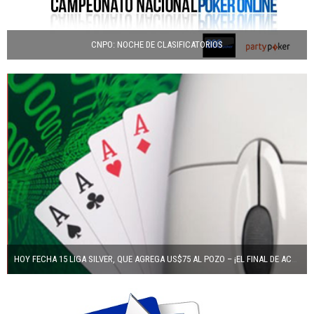
CNPO: NOCHE DE CLASIFICATORIOS
HOY FECHA 15 LIGA SILVER, QUE AGREGA US$75 AL POZO – ¡EL FINAL DE ACERCA!