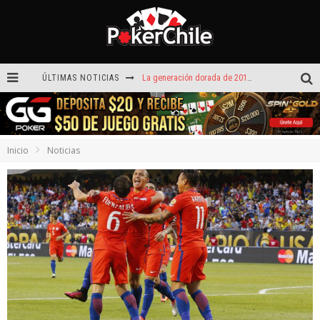
ÚLTIMAS NOTICIAS
La generación dorada de 2011: el año en que Chile conquistó el póker internacional
¡Sábado de ases! Punta Arenas y Valdivia repartieron más de $3,8 millones
ROAD TO CLSOP Puerto Plata, satélite a Main Event.
Inicio
Noticias
Carlos Faúndez aceleró hasta la victoria en el Turbo de Dreams Temuco
Víctor Armijo y Carlos Beltrán celebraron en los torneos Turbo de Dreams
Hoy camiseta Firmada por Arturo Vidal gratis en GGPoker