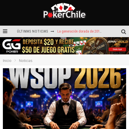
ÚLTIMAS NOTICIAS
La generación dorada de 2011: el año en que Chile conquistó el póker internacional
¡Sábado de ases! Punta Arenas y Valdivia repartieron más de $3,8 millones
ROAD TO CLSOP Puerto Plata, satélite a Main Event.
Inicio
Noticias
Carlos Faúndez aceleró hasta la victoria en el Turbo de Dreams Temuco
Víctor Armijo y Carlos Beltrán celebraron en los torneos Turbo de Dreams
Hoy camiseta Firmada por Arturo Vidal gratis en GGPoker