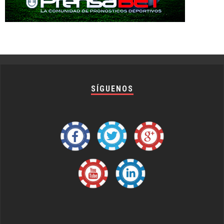
SÍGUENOS