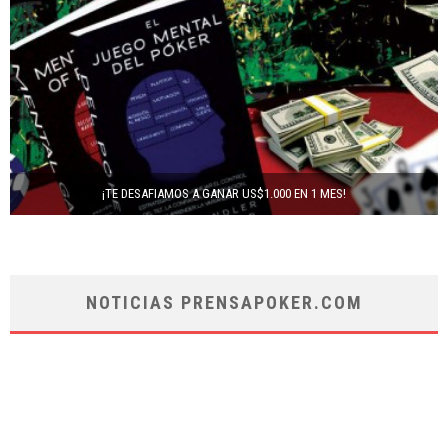
¡TE DESAFIAMOS A GANAR US$1.000 EN 1 MES!
NOTICIAS PRENSAPOKER.COM