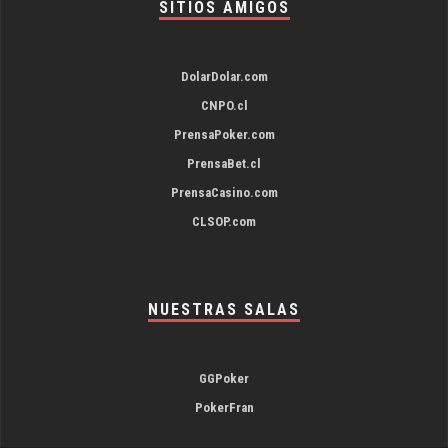
SITIOS AMIGOS
DolarDolar.com
CNPO.cl
PrensaPoker.com
PrensaBet.cl
PrensaCasino.com
CLSOP.com
NUESTRAS SALAS
GGPoker
PokerFran