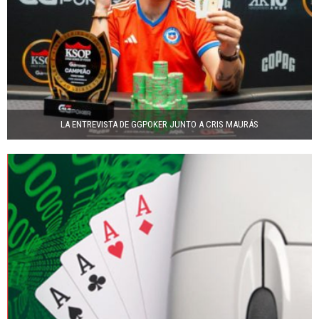
LA ENTREVISTA DE GGPOKER JUNTO A CRIS MAURÁS