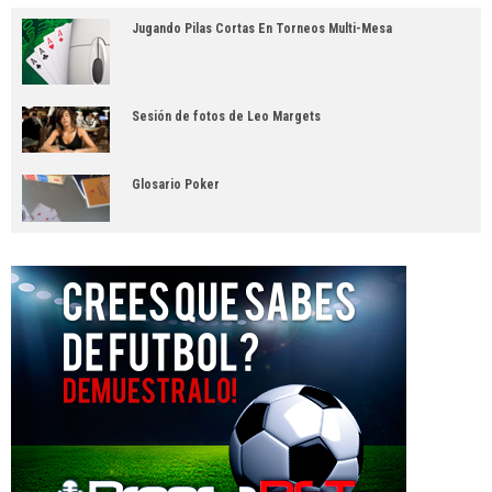
Jugando Pilas Cortas En Torneos Multi-Mesa
Sesión de fotos de Leo Margets
Glosario Poker