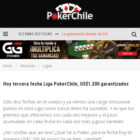
ÚLTIMAS NOTICIAS
La generación dorada de 2011: el año en que Chile conquistó el póker internacional
¡Sábado de ases! Punta Arenas y Valdivia repartieron más de $3,8 millones
ROAD TO CLSOP Puerto Plata, satélite a Main Event.
Inicio
Noticias
Ligas
Carlos Faúndez aceleró hasta la victoria en el Turbo de Dreams Temuco
Hoy tercera fecha Liga PokerChile, US$1.200 garantizados
Víctor Armijo y Carlos Beltrán celebraron en los torneos Turbo de Dreams
Hoy camiseta Firmada por Arturo Vidal gratis en GGPoker
Sólo dos fechas en el cuerpo y ya vemos una carga emocional
puesta en esta Liga como nunca antes ha sucedido. Y es que los
premios que ofrecemos son cada vez mejores y el pozo
acumulado en cada fecha es cada vez más jugoso también.
¿No confías que así sea? ¿Qué tal si Poker, para la fecha hoy te
asegura US$1.200 de pozo? Se ve bien, ¿verdad?