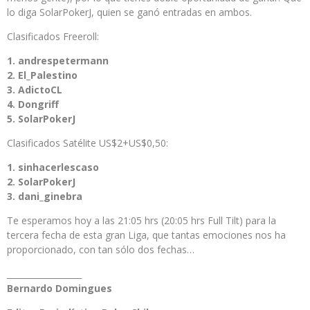
lo diga SolarPokerJ, quien se ganó entradas en ambos.
Clasificados Freeroll:
1. andrespetermann
2. El_Palestino
3. AdictoCL
4. Dongriff
5. SolarPokerJ
Clasificados Satélite US$2+US$0,50:
1. sinhacerlescaso
2. SolarPokerJ
3. dani_ginebra
Te esperamos hoy a las 21:05 hrs (20:05 hrs Full Tilt) para la
tercera fecha de esta gran Liga, que tantas emociones nos ha
proporcionado, con tan sólo dos fechas…
__________________
Bernardo Domingues