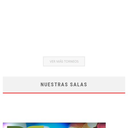
NUESTRAS SALAS