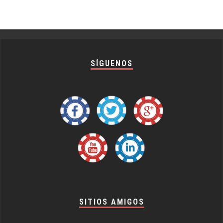
SÍGUENOS
SITIOS AMIGOS