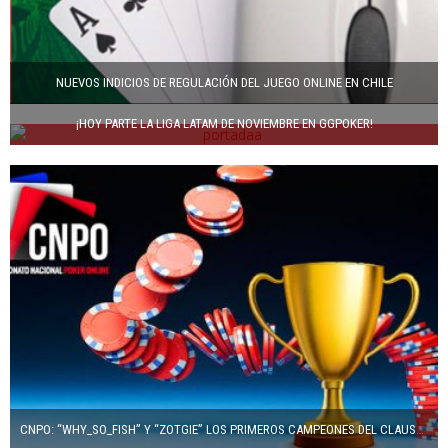
NUEVOS INDICIOS DE REGULACIÓN DEL JUEGO ONLINE EN CHILE
¡HOY PARTE LA LIGA LATAM DE NOVIEMBRE EN GGPOKER!
CNPO: “WHY_SO_FISH” Y “ZOTGIE” LOS PRIMEROS CAMPEONES DEL CLAUSURA!