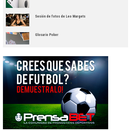
Sesión de fotos de Leo Margets
Glosario Poker