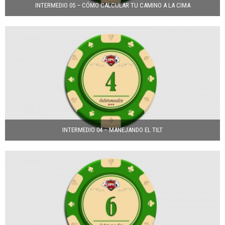
INTERMEDIO 05 – CÓMO CALCULAR TU CAMINO A LA CIMA
INTERMEDIO 04 – MANEJANDO EL TILT