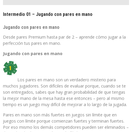
Intermedio 01 – Jugando con pares en mano
Jugando con pares en mano
Desde pares Premium hasta par de 2 – aprende cómo jugar a la
perfección tus pares en mano.
Jugando con pares en mano
Los pares en mano son un verdadero misterio para
muchos jugadores. Son difíciles de evaluar porque, cuando se te
son entregados, sabes que hay gran probabilidad de que tengas
la mejor mano de la mesa hasta ese entonces – pero al mismo
tiempo es un juego muy difícil de mejorar a lo largo de la jugada.
Pares en mano son más fuertes en juegos sin límite que en
juegos con límite porque comienzan fuertes y terminan fuertes.
Por eso mismo los demás competidores pueden ser eliminados –