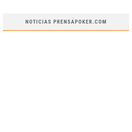
NOTICIAS PRENSAPOKER.COM