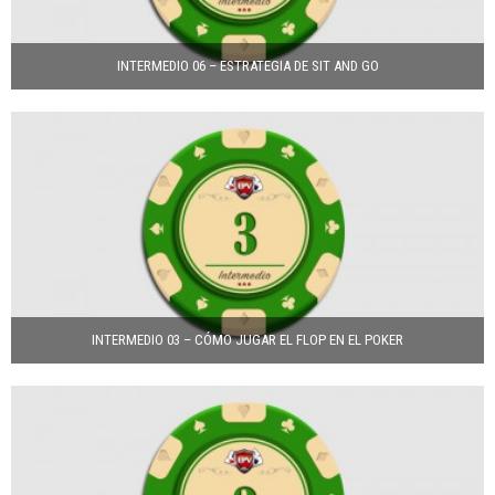
INTERMEDIO 06 – ESTRATEGIA DE SIT AND GO
INTERMEDIO 03 – CÓMO JUGAR EL FLOP EN EL POKER