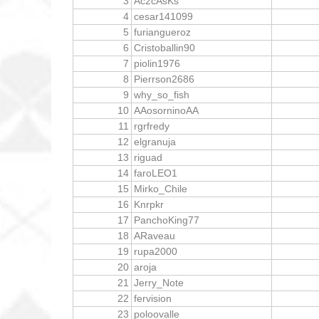
3
Ac2cAsKs
4
cesar141099
5
furiangueroz
6
Cristoballin90
7
piolin1976
8
Pierrson2686
9
why_so_fish
10
AAosorninoAA
11
rgrfredy
12
elgranuja
13
riguad
14
faroLEO1
15
Mirko_Chile
16
Knrpkr
17
PanchoKing77
18
ARaveau
19
rupa2000
20
aroja
21
Jerry_Note
22
fervision
23
poloovalle