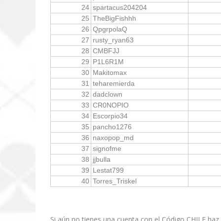
24
spartacus204204
25
TheBigFishhh
26
QpgrpolaQ
27
rusty_ryan63
28
CMBFJJ
29
P1L6R1M
30
Makitomax
31
teharemierda
32
dadclown
33
CR0NOPIO
34
Escorpio34
35
pancho1276
36
naxopop_md
37
signofme
38
jjbulla
39
Lestat799
40
Torres_Triskel
Si aún no tienes una cuenta con el Código CHILE haz c