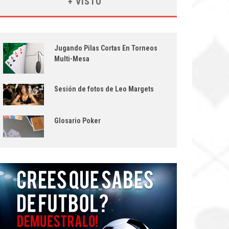
+ VISTO
Jugando Pilas Cortas En Torneos
Multi-Mesa
Sesión de fotos de Leo Margets
Glosario Poker