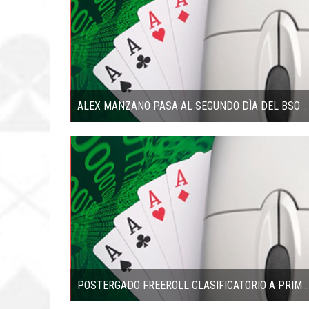
ALEX MANZANO PASA AL SEGUNDO DÌA DEL BSOP COMO CHIP LEADER
POSTERGADO FREEROLL CLASIFICATORIO A PRIMERA FECHA LIGA POKERCHILE