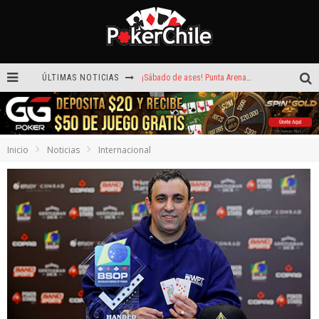
ÚLTIMAS NOTICIAS
¡Sábado de ases! Punta Arenas y Valdivia repartieron más de $3,8 millones
ROAD TO CLSOP Puerto Plata, satélite a Main Event.
Carlos Faúndez aceleró hasta la victoria en el Turbo de Dreams Temuco
Inicio
Noticias
Internacional
Reef Poker: la próxima plataforma de póker que puede llevar tu voz
Hoy camiseta Firmada por Arturo Vidal gratis en GGPoker
La generación dorada de 2011: el año en que Chile conquistó el póker internacional