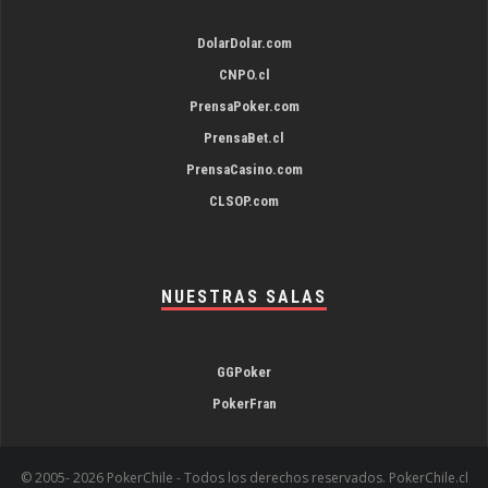
DolarDolar.com
CNPO.cl
PrensaPoker.com
PrensaBet.cl
PrensaCasino.com
CLSOP.com
NUESTRAS SALAS
GGPoker
PokerFran
© 2005-
2026 PokerChile - Todos los derechos reservados. PokerChile.cl