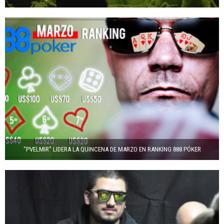
“PVELMIR” LIDERA LA QUINCENA DE MARZO EN RANKING 888 PÓKER