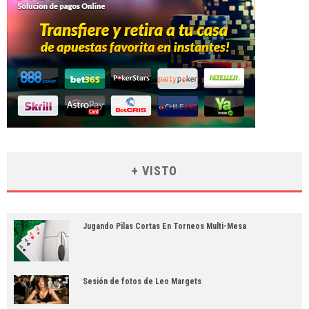
+ VISTO
Jugando Pilas Cortas En Torneos Multi-Mesa
Sesión de fotos de Leo Margets