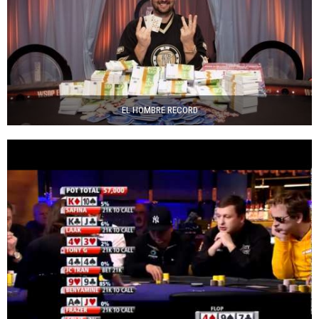
EL HOMBRE RECORD