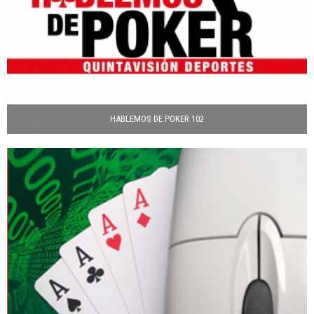
HABLEMOS DE POKER 102