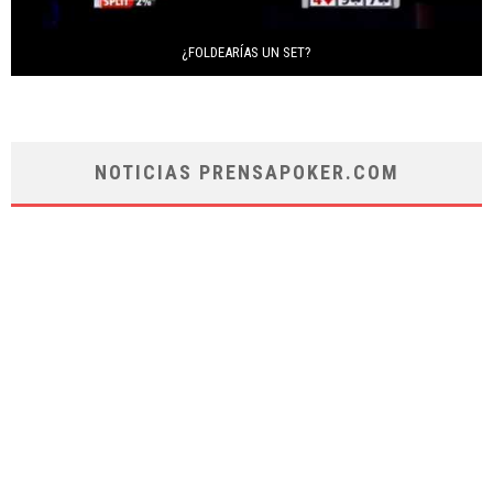
¿FOLDEARÍAS UN SET?
NOTICIAS PRENSAPOKER.COM