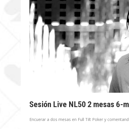
Sesión Live NL50 2 mesas 6-
Encuerar a dos mesas en Full Tilt Poker y comentan