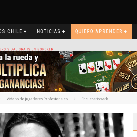
OS CHILE
NOTICIAS
QUIERO APRENDER
URO VIDAL GRATIS EN GGPOKER
L
A GENERACIÓN DORADA DE 2011: EL AÑO EN QUE CHILE CONQUISTÓ EL PÓKER INTERNACIONAL
¡
SÁBADO DE ASES! PUNTA ARENAS Y VALDIVIA REPARTIERON MÁS DE $3,8 MILLONES
TÉLITE A MAIN EVENT.
C
ARLOS FAÚNDEZ ACELERÓ HASTA LA VICTORIA EN EL TURBO DE DREAMS TEMUCO
Videos de Jugadores Profesionales
Encuerarisback
V
ÍCTOR ARMIJO Y CARLOS BELTRÁN CELEBRARON EN LOS TORNEOS TURBO DE DREAMS