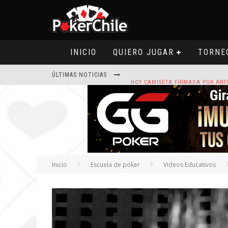
INICIO
QUIERO JUGAR
TORNE
ÚLTIMAS NOTICIAS
HOY CAMISETA FIRMADA POR ART
ROAD TO CLSOP PUERTO PLATA, SA
Inicio
Escuela de poker
Videos Educativos