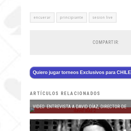
encuerar
principiante
sesion live
COMPARTIR:
Quiero jugar torneos Exclusivos para CHILE
ARTÍCULOS RELACIONADOS
VIDEO: ENTREVISTA A DAVID DÍAZ, DIRECTOR DE PEGASUS, PARTE 2