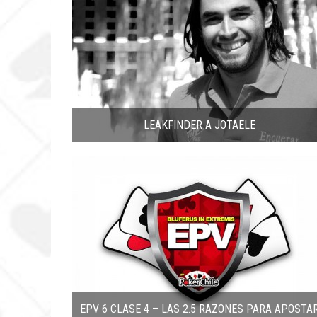
LEAKFINDER A JOTAELE
EPV 6 CLASE 4 – LAS 2.5 RAZONES PARA APOSTA