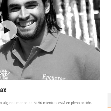
max
do algunas manos de NL50 mientras está en plena acción.