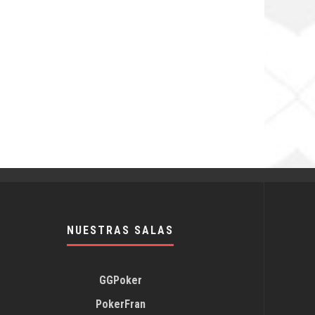
NUESTRAS SALAS
GGPoker
PokerFran