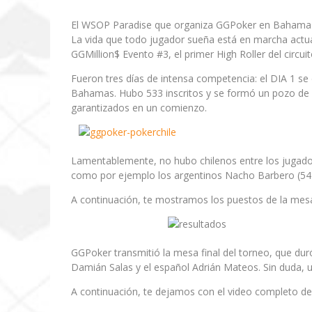
El WSOP Paradise que organiza GGPoker en Bahamas 
La vida que todo jugador sueña está en marcha actua
GGMillion$ Evento #3, el primer High Roller del circui
Fueron tres días de intensa competencia: el DIA 1 se 
Bahamas. Hubo 533 inscritos y se formó un pozo de
garantizados en un comienzo.
Lamentablemente, no hubo chilenos entre los jugadores
como por ejemplo los argentinos Nacho Barbero (54°
A continuación, te mostramos los puestos de la mesa 
GGPoker transmitió la mesa final del torneo, que dur
Damián Salas y el español Adrián Mateos. Sin duda, u
A continuación, te dejamos con el video completo de 