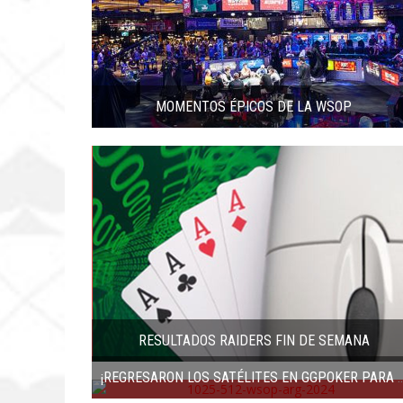
MOMENTOS ÉPICOS DE LA WSOP
RESULTADOS RAIDERS FIN DE SEMANA
¡REGRESARON LOS SATÉLITES EN GGPOKER PARA 