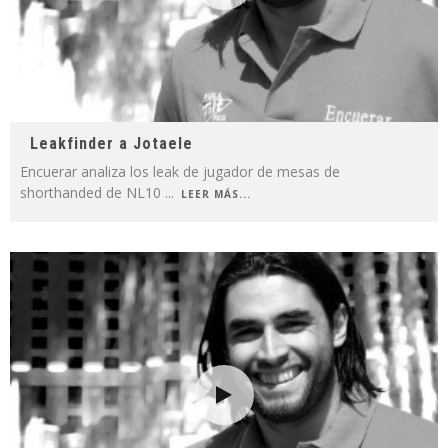
Leakfinder a Jotaele
Encuerar analiza los leak de jugador de mesas de
shorthanded de NL10
...
LEER MÁS...