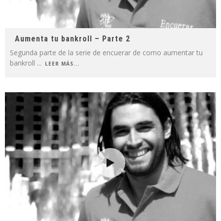
Aumenta tu bankroll – Parte 2
Segunda parte de la serie de encuerar de como aumentar tu
bankroll
...
LEER MÁS...