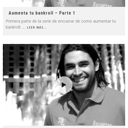
Aumenta tu bankroll – Parte 1
Primera parte de la serie de encuerar de como aumentar tu
bankroll.
...
LEER MÁS...