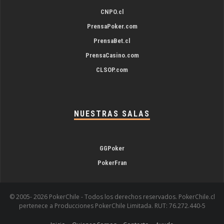
CNPO.cl
PrensaPoker.com
PrensaBet.cl
PrensaCasino.com
CLSOP.com
NUESTRAS SALAS
GGPoker
PokerFran
© 2005-
2026 PokerChile - Todos los derechos reservados. PokerChile.cl
pertenece a Producciones PokerChile Limitada. RUT: 76.272.440-5