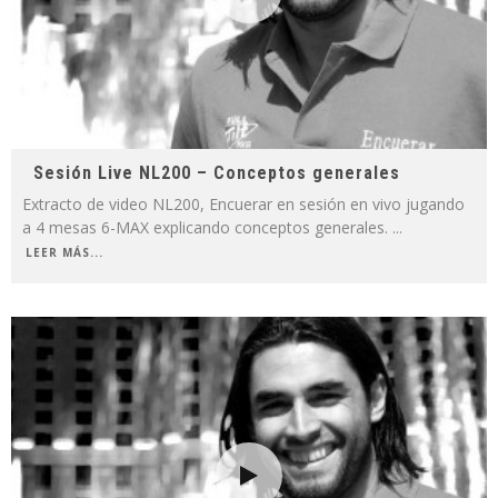
Sesión Live NL200 – Conceptos generales
Extracto de video NL200, Encuerar en sesión en vivo jugando
a 4 mesas 6-MAX explicando conceptos generales.
...
LEER MÁS...