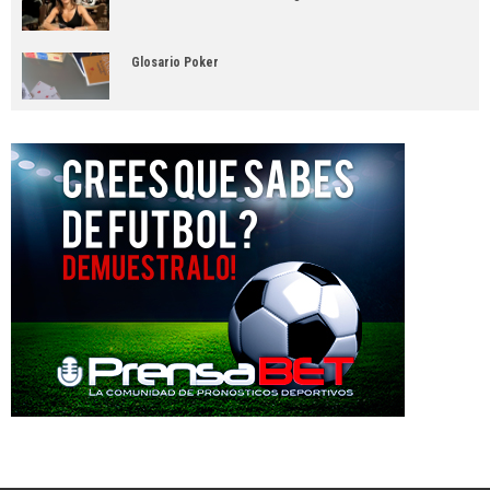
Glosario Poker