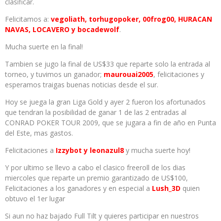
clasificar.
Felicitamos a:
vegoliath, torhugopoker, 00frog00, HURACAN
NAVAS, LOCAVERO y bocadewolf
.
Mucha suerte en la final!
Tambien se jugo la final de US$33 que reparte solo la entrada al
torneo, y tuvimos un ganador;
maurouai2005
, felicitaciones y
esperamos traigas buenas noticias desde el sur.
Hoy se juega la gran Liga Gold y ayer 2 fueron los afortunados
que tendran la posibilidad de ganar 1 de las 2 entradas al
CONRAD POKER TOUR 2009, que se jugara a fin de año en Punta
del Este, mas gastos.
Felicitaciones a
Izzybot y leonazul8
y mucha suerte hoy!
Y por ultimo se llevo a cabo el clasico freeroll de los dias
miercoles que reparte un premio garantizado de US$100,
Felicitaciones a los ganadores y en especial a
Lush_3D
quien
obtuvo el 1er lugar
Si aun no haz bajado Full Tilt y quieres participar en nuestros