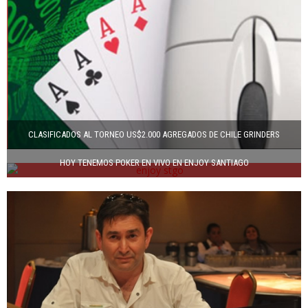
CLASIFICADOS AL TORNEO US$2.000 AGREGADOS DE CHILE GRINDERS
HOY TENEMOS POKER EN VIVO EN ENJOY SANTIAGO