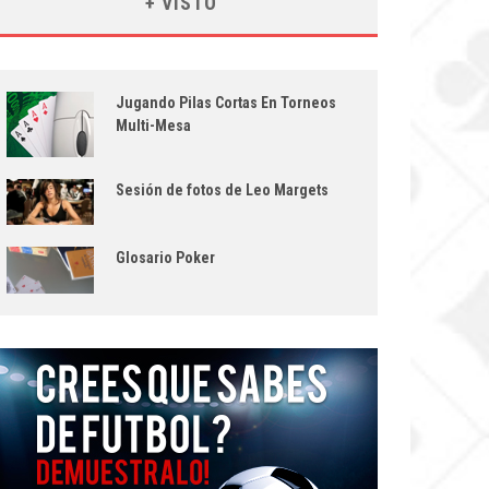
+ VISTO
Jugando Pilas Cortas En Torneos
Multi-Mesa
Sesión de fotos de Leo Margets
Glosario Poker