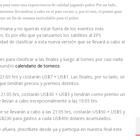
r para tener una expericiencia de calidad jugando poker. Por un lado,
tinente llevándose a cabo en el país vecino y, por el otro, el primer gran
ente un fin de semana inolvidable para el poker.
semana y no querrás estar fuera de los eventos más
s. Es por ello que ya lanzamos los satélites al EPS
ad de clasificar a esta nueva versión que se llevará a cabo el
 para clasificar a las finales y luego al torneo por casi nada
 nuestro
calendario de torneos
.
 21:05 hrs y costarán US$7 + US$1. Las finales, por su lado, se
ue tendrán precios y premios distintos.
as 21:05 hrs, costarán US$30 + US$3 y tendrán como premio un
se llevan a cabo excepcionalmente a las 19:05 hrs.
e se llevarán a cabo a las 21:05 hrs, costarán US$50 + US$5 y
S$230 para gastos a cada US$450 dólares acumulados.
afuera. ¡Inscríbete desde ya y participa en nuestra final este