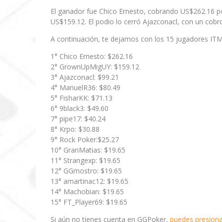
El ganador fue Chico Ernesto, cobrando US$262.16 
US$159.12. El podio lo cerró Ajazconacl, con un cobr
A continuación, te dejamos con los 15 jugadores ITM
1° Chico Ernesto: $262.16
2° GrownUpMigUY: $159.12
3° Ajazconacl: $99.21
4° ManuelR36: $80.49
5° FisharKK: $71.13
6° 9black3: $49.60
7° pipe17: $40.24
8° Krpo: $30.88
9° Rock Poker:$25.27
10° GranMatias: $19.65
11° Strangexp: $19.65
12° GGmostro: $19.65
13° amartinac12: $19.65
14° Machobian: $19.65
15° FT_Player69: $19.65
Si aún no tienes cuenta en GGPoker,
puedes presionar