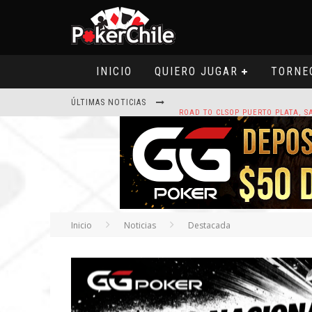
INICIO
QUIERO JUGAR
TORNE
ÚLTIMAS NOTICIAS
ROAD TO CLSOP PUERTO PLATA, SA
HOY CAMISETA FIRMADA POR ART
Inicio
Noticias
Destacada