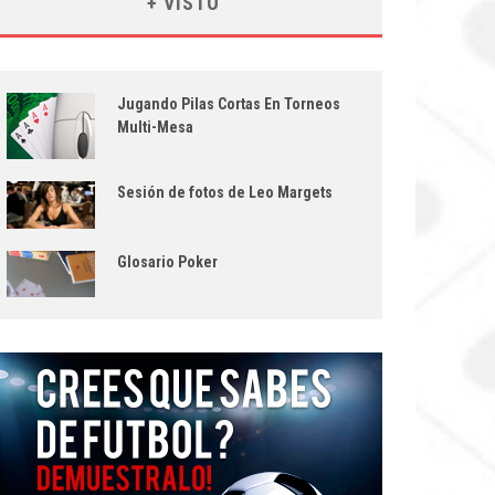
+ VISTO
Jugando Pilas Cortas En Torneos
Multi-Mesa
Sesión de fotos de Leo Margets
Glosario Poker