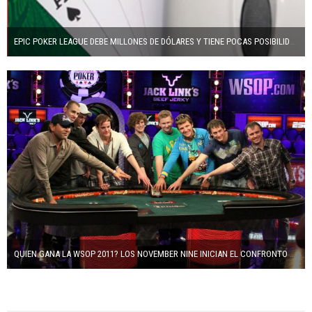
EPIC POKER LEAGUE DEBE MILLONES DE DÓLARES Y TIENE POCAS POSIBILIDADES DE RECUPERAR EL DINERO
QUIEN GANA LA WSOP 2011? LOS NOVEMBER NINE INICIAN EL CONFRONTO ESTE FIN DE SEMANA