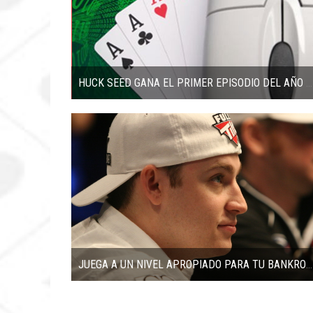
HUCK SEED GANA EL PRIMER EPISODIO DEL AÑO DE POKER AFTER DARK
JUEGA A UN NIVEL APROPIADO PARA TU BANKROLL – POR CRAIG MARQUIS