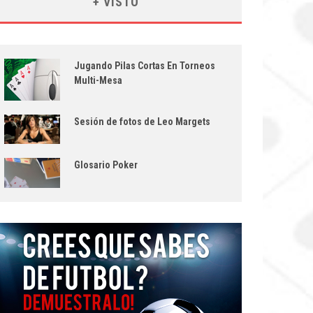
+ VISTO
Jugando Pilas Cortas En Torneos
Multi-Mesa
Sesión de fotos de Leo Margets
Glosario Poker