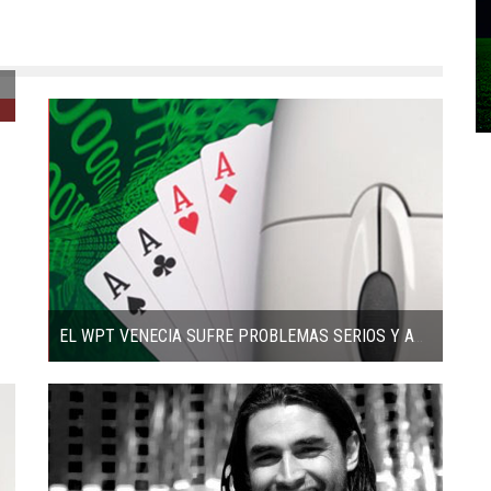
EL WPT VENECIA SUFRE PROBLEMAS SERIOS Y ATRAE MENOS DE 100 JUGADORES